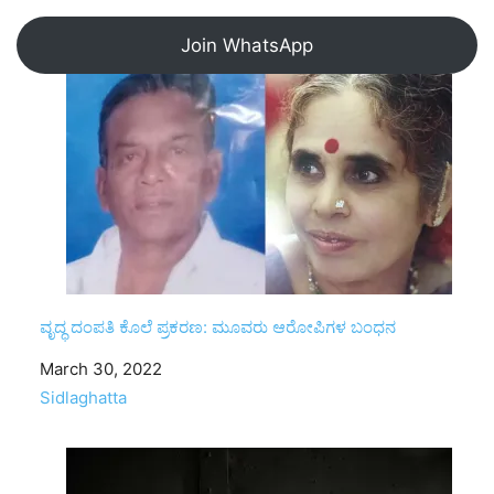
Join WhatsApp
ವೃದ್ಧ ದಂಪತಿ ಕೊಲೆ ಪ್ರಕರಣ: ಮೂವರು ಆರೋಪಿಗಳ ಬಂಧನ
Date
March 30, 2022
In relation to
Sidlaghatta