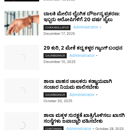
ಬಾಲಕಿ ಮೇಲಿನ ಲೈಂಗಿಕ ದೌರ್ಜನ್ಯ ಪ್ರಕರಣ:
ಇಬ್ಬರು ಆರೋಪಿಗಳಿಗೆ 20 ವರ್ಷ ಜೈಲು
Administrator
-
CHIKKABALLAPUR
December 17, 2025
29 ಕುರಿ, 2 ಮೇಕೆ ಕದ್ದ ಕಳ್ಳರ ಗ್ಯಾಂಗ್ ಬಂಧನ
Administrator
-
GAURIBIDANUR
December 10, 2025
ಶಾಲಾ ವಾಹನ ಚಾಲಕರು ಕಡ್ಡಾಯವಾಗಿ
ಸಂಚಾರ ನಿಯಮ ಪಾಲಿಸಬೇಕು
Administrator
-
GAURIBIDANUR
October 30, 2025
ಶಾಲಾ ಮಕ್ಕಳ ಸುರಕ್ಷತೆ ಖಾತ್ರಿಗೊಳಿಸಲು ಖಾಸಗಿ
ಸಂಸ್ಥೆಗಳು ಜವಾಬ್ದಾರಿ ವಹಿಸಬೇಕು
Administrator
-
October 28, 2025
CHINTAMANI