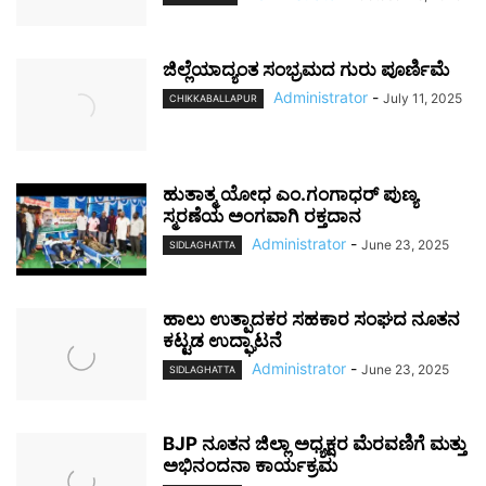
ಜಿಲ್ಲೆಯಾದ್ಯಂತ ಸಂಭ್ರಮದ ಗುರು ಪೂರ್ಣಿಮೆ
Administrator
-
July 11, 2025
CHIKKABALLAPUR
ಹುತಾತ್ಮ ಯೋಧ ಎಂ.ಗಂಗಾಧರ್ ಪುಣ್ಯ
ಸ್ಮರಣೆಯ ಅಂಗವಾಗಿ ರಕ್ತದಾನ
Administrator
-
June 23, 2025
SIDLAGHATTA
ಹಾಲು ಉತ್ಪಾದಕರ ಸಹಕಾರ ಸಂಘದ ನೂತನ
ಕಟ್ಟಡ ಉದ್ಘಾಟನೆ
Administrator
-
June 23, 2025
SIDLAGHATTA
BJP ನೂತನ ಜಿಲ್ಲಾ ಅಧ್ಯಕ್ಷರ ಮೆರವಣಿಗೆ ಮತ್ತು
ಅಭಿನಂದನಾ ಕಾರ್ಯಕ್ರಮ