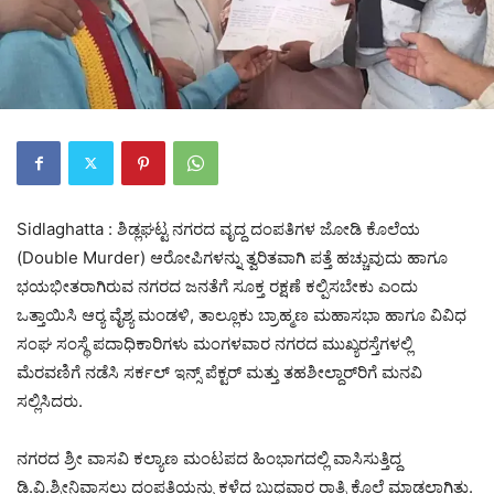
Sidlaghatta : ಶಿಡ್ಲಘಟ್ಟ ನಗರದ ವೃದ್ದ ದಂಪತಿಗಳ ಜೋಡಿ ಕೊಲೆಯ
(Double Murder) ಆರೋಪಿಗಳನ್ನು ತ್ವರಿತವಾಗಿ ಪತ್ತೆ ಹಚ್ಚುವುದು ಹಾಗೂ
ಭಯಭೀತರಾಗಿರುವ ನಗರದ ಜನತೆಗೆ ಸೂಕ್ತ ರಕ್ಷಣೆ ಕಲ್ಪಿಸಬೇಕು ಎಂದು
ಒತ್ತಾಯಿಸಿ ಆರ‍್ಯ ವೈಶ್ಯ ಮಂಡಳಿ, ತಾಲ್ಲೂಕು ಬ್ರಾಹ್ಮಣ ಮಹಾಸಭಾ ಹಾಗೂ ವಿವಿಧ
ಸಂಘ ಸಂಸ್ಥೆ ಪದಾಧಿಕಾರಿಗಳು ಮಂಗಳವಾರ ನಗರದ ಮುಖ್ಯರಸ್ತೆಗಳಲ್ಲಿ
ಮೆರವಣಿಗೆ ನಡೆಸಿ ಸರ್ಕಲ್ ಇನ್ಸ್ ಪೆಕ್ಟರ್ ಮತ್ತು ತಹಶೀಲ್ದಾರ್‌ರಿಗೆ ಮನವಿ
ಸಲ್ಲಿಸಿದರು.
ನಗರದ ಶ್ರೀ ವಾಸವಿ ಕಲ್ಯಾಣ ಮಂಟಪದ ಹಿಂಭಾಗದಲ್ಲಿ ವಾಸಿಸುತ್ತಿದ್ದ
ಡಿ.ವಿ.ಶ್ರೀನಿವಾಸಲು ದಂಪತಿಯನ್ನು ಕಳೆದ ಬುಧವಾರ ರಾತ್ರಿ ಕೊಲೆ ಮಾಡಲಾಗಿತ್ತು.