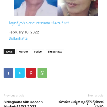
ಶಿಡ್ಲಘಟ್ಟದಲ್ಲಿ ಹಿರಿಯ ದಂಪತಿಗಳ ಜೋಡಿ ಕೊಲೆ
Date
February 10, 2022
In relation to
Sidlaghatta
TAGS
Murder
police
Sidlaghatta
Previous article
Next article
Sidlaghatta Silk Cocoon
ಸಮರ್ಪಕ ವಿದ್ಯುತ್ ಪೂರೈಕೆಗೆ ರೈತರಿಂದ
Market-15/02/2022
ಮನವಿ