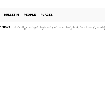
BULLETIN
PEOPLE
PLACES
T NEWS
ನಂದಿ ಬೆಟ್ಟ ಮಾನ್ಸೂನ್ ಮ್ಯಾರಥಾನ್ ನಾಳೆ: ಉಪಮುಖ್ಯಮಂತ್ರಿಯಿಂದ ಚಾಲನೆ, ಕರಹಳ್ಳಿ-ನ
ಚಿಕ್ಕಬಳ್ಳಾಪುರ ಕೈಗಾರಿಕಾ ಪ್ರದೇಶದಲ್ಲಿ ನಾಳೆ ವಿದ್ಯುತ್ ವ್ಯತ್ಯಯ: 14 ಗ್ರಾಮಗಳಿಗೆ ಎಫೆಕ