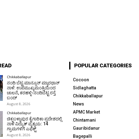
READ
POPULAR CATEGORIES
Chikkaballapur
Cocoon
ನಂದಿ ಬೆಟ್ಟ ಮಾನ್ಸೂನ್ ಮ್ಯಾರಥಾನ್
ನಾಳೆ: ಉಪಮುಖ್ಯಮಂತ್ರಿಯಿಂದ
Sidlaghatta
ಚಾಲನೆ, ಕರಹಳ್ಳಿ-ನಂದಿಬೆಟ್ಟ ರಸ್ತೆ
Chikkaballapur
ಬಂದ್
August 8, 2026
News
APMC Market
Chikkaballapur
ಚಿಕ್ಕಬಳ್ಳಾಪುರ ಕೈಗಾರಿಕಾ ಪ್ರದೇಶದಲ್ಲಿ
Chintamani
ನಾಳೆ ವಿದ್ಯುತ್ ವ್ಯತ್ಯಯ: 14
Gauribidanur
ಗ್ರಾಮಗಳಿಗೆ ಎಫೆಕ್ಟ್
August 8, 2026
Bagepalli