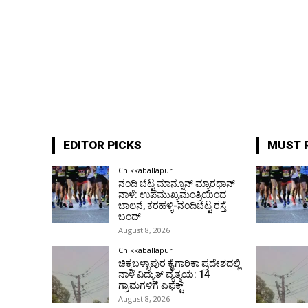
EDITOR PICKS
MUST 
Chikkaballapur
ನಂದಿ ಬೆಟ್ಟ ಮಾನ್ಸೂನ್ ಮ್ಯಾರಥಾನ್
ನಾಳೆ: ಉಪಮುಖ್ಯಮಂತ್ರಿಯಿಂದ
ಚಾಲನೆ, ಕರಹಳ್ಳಿ-ನಂದಿಬೆಟ್ಟ ರಸ್ತೆ
ಬಂದ್
August 8, 2026
Chikkaballapur
ಚಿಕ್ಕಬಳ್ಳಾಪುರ ಕೈಗಾರಿಕಾ ಪ್ರದೇಶದಲ್ಲಿ
ನಾಳೆ ವಿದ್ಯುತ್ ವ್ಯತ್ಯಯ: 14
ಗ್ರಾಮಗಳಿಗೆ ಎಫೆಕ್ಟ್
August 8, 2026