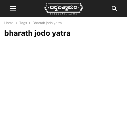
Home
Tags
Bharath jodo yatra
bharath jodo yatra