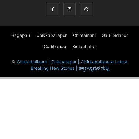
Bagepalli
Chikkaballapur
Chintamani
Gauribidanur
Gudibande
Sidlaghatta
©
Chikkaballapur | Chikballapur | Chikkaballapura Latest
Breaking New Stories | ಚಿಕ್ಕಬಳ್ಳಾಪುರ ಸುದ್ದಿ