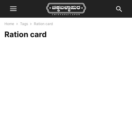
Home
Tags
Ration card
Ration card