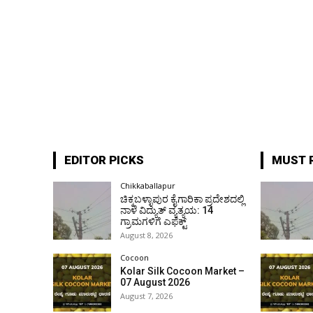
EDITOR PICKS
MUST 
Chikkaballapur
ಚಿಕ್ಕಬಳ್ಳಾಪುರ ಕೈಗಾರಿಕಾ ಪ್ರದೇಶದಲ್ಲಿ
ನಾಳೆ ವಿದ್ಯುತ್ ವ್ಯತ್ಯಯ: 14
ಗ್ರಾಮಗಳಿಗೆ ಎಫೆಕ್ಟ್
August 8, 2026
Cocoon
Kolar Silk Cocoon Market –
07 August 2026
August 7, 2026