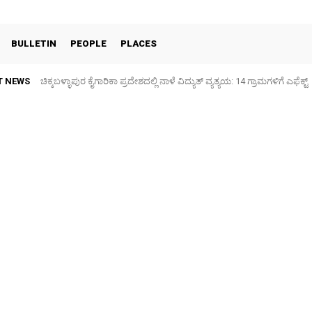
BULLETIN
PEOPLE
PLACES
T NEWS
ಚಿಕ್ಕಬಳ್ಳಾಪುರ ಕೈಗಾರಿಕಾ ಪ್ರದೇಶದಲ್ಲಿ ನಾಳೆ ವಿದ್ಯುತ್ ವ್ಯತ್ಯಯ: 14 ಗ್ರಾಮಗಳಿಗೆ ಎಫೆಕ್ಟ್
Kolar Silk Cocoon Market – 07 August 2026