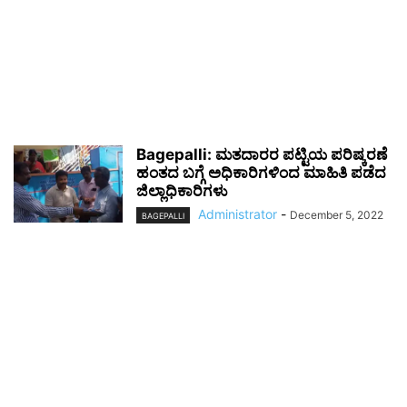
Bagepalli: ಮತದಾರರ ಪಟ್ಟಿಯ ಪರಿಷ್ಕರಣೆ
ಹಂತದ ಬಗ್ಗೆ ಅಧಿಕಾರಿಗಳಿಂದ ಮಾಹಿತಿ ಪಡೆದ
ಜಿಲ್ಲಾಧಿಕಾರಿಗಳು
Administrator
-
December 5, 2022
BAGEPALLI