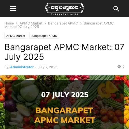
Home
APMC Market
Bangarapet APMC
Bangarapet APMC
Market: 07 July 2025
APMC Market
Bangarapet APMC
Bangarapet APMC Market: 07
July 2025
0
By
Administrator
-
July 7, 2025