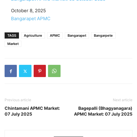
Date
October 8, 2025
In relation to
Bangarapet APMC
TAGS
Agriculture
APMC
Bangarapet
Bangarpete
Market
Previous article
Next article
Chintamani APMC Market:
Bagepalli (Bhagyanagara)
07 July 2025
APMC Market: 07 July 2025