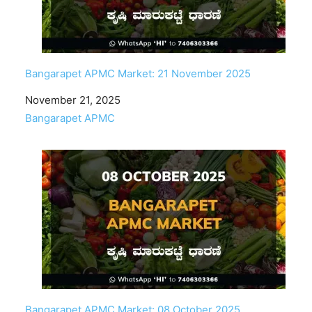
Bangarapet APMC Market: 21 November 2025
Date
November 21, 2025
In relation to
Bangarapet APMC
Bangarapet APMC Market: 08 October 2025