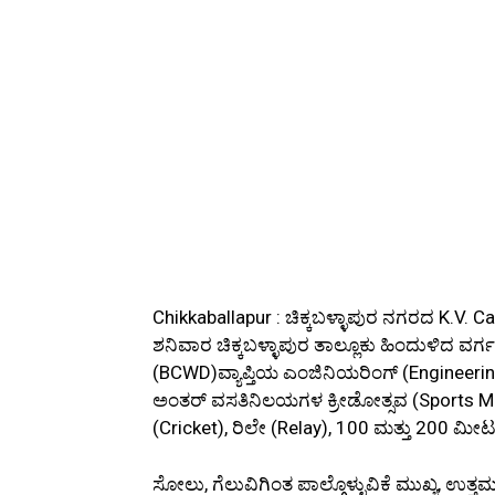
Chikkaballapur : ಚಿಕ್ಕಬಳ್ಳಾಪುರ ನಗರದ K.V. 
ಶನಿವಾರ ಚಿಕ್ಕಬಳ್ಳಾಪುರ ತಾಲ್ಲೂಕು ಹಿಂದುಳಿದ ವ
(BCWD)ವ್ಯಾಪ್ತಿಯ ಎಂಜಿನಿಯರಿಂಗ್ (Engineering)
ಅಂತರ್‌ ವಸತಿನಿಲಯಗಳ ಕ್ರೀಡೋತ್ಸವ (Sports Meet)
(Cricket), ರಿಲೇ (Relay), 100 ಮತ್ತು 200 ಮೀ
ಸೋಲು, ಗೆಲುವಿಗಿಂತ ಪಾಲ್ಗೊಳ್ಳುವಿಕೆ ಮುಖ್ಯ, ಉತ್ತಮ 