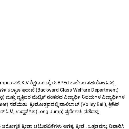
Campus ನಲ್ಲಿ K.V ಶಿಕ್ಷಣ ಸಂಸ್ಥೆಯ BPEd ಕಾಲೇಜು ಸಹಯೋಗದಲ್ಲಿ
ರ್ಗಗಳ ಕಲ್ಯಾಣ ಇಲಾಖೆ (Backward Class Welfare Department)
 ಮತ್ತು ವೃತ್ತಿಪರ ಮೆಟ್ರಿಕ್ ನಂತರದ ವಿದ್ಯಾರ್ಥಿ ನಿಲಯಗಳ ವಿದ್ಯಾರ್ಥಿಗಳ
 ನಡೆಯಿತು. ಕ್ರೀಡೋತ್ಸವದಲ್ಲಿ ವಾಲಿಬಾಲ್ (Volley Ball), ಕ್ರಿಕೆಟ್
ಟರ್ ಓಟ, ಉದ್ದಜಿಗಿತ (Long Jump) ಸ್ಪರ್ಧೆಗಳು ನಡೆದವು.
ಆರೋಗ್ಯಕ್ಕೆ ಕ್ರೀಡಾ ಚಟುವಟಿಕೆಗಳು ಅಗತ್ಯ. ಕ್ರೀಡೆ . ಒತ್ತಡವನ್ನು ನಿವಾರಿಸಿ