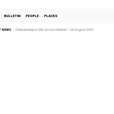
BULLETIN
PEOPLE
PLACES
T NEWS
Chikkaballapur Silk Cocoon Market – 05 August 2026