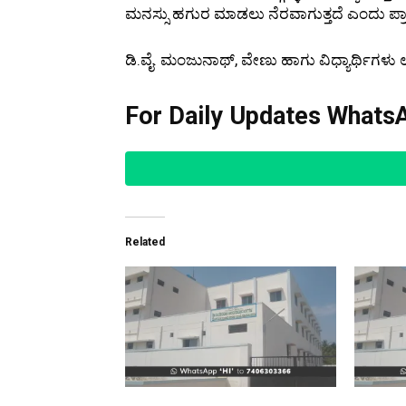
ಮನಸ್ಸು ಹಗುರ ಮಾಡಲು ನೆರವಾಗುತ್ತದೆ ಎಂದು ಪ್ರ
ಡಿ.ವೈ. ಮಂಜುನಾಥ್, ವೇಣು ಹಾಗು ವಿಧ್ಯಾರ್ಥಿಗಳು ಉಪ
For Daily Updates WhatsA
Related