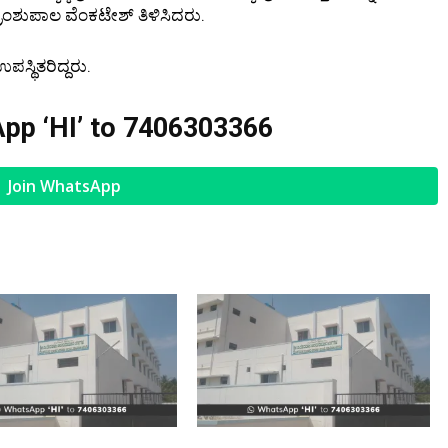
ಾಂಶುಪಾಲ ವೆಂಕಟೇಶ್ ತಿಳಿಸಿದರು.
ಸ್ಥಿತರಿದ್ದರು.
pp ‘HI’ to
7406303366
Join WhatsApp