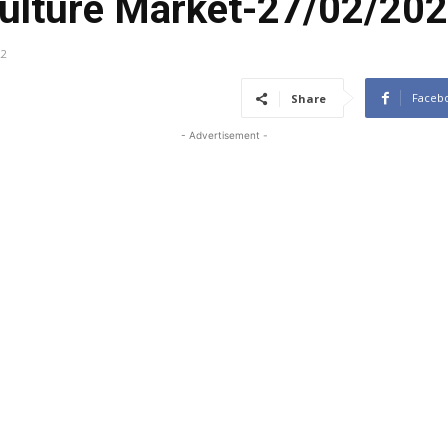
culture Market-27/02/20
22
Faceb
Share
- Advertisement -