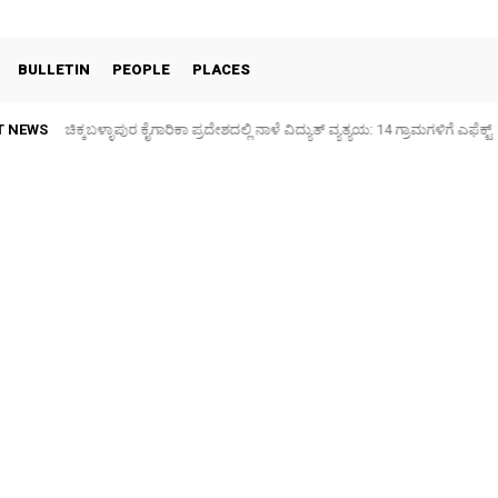
BULLETIN
PEOPLE
PLACES
T NEWS
ಚಿಕ್ಕಬಳ್ಳಾಪುರ ಕೈಗಾರಿಕಾ ಪ್ರದೇಶದಲ್ಲಿ ನಾಳೆ ವಿದ್ಯುತ್ ವ್ಯತ್ಯಯ: 14 ಗ್ರಾಮಗಳಿಗೆ ಎಫೆಕ್ಟ್