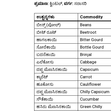
ಪ್ರಮಾಣ:
ಕ್ವಿಂಟಲ್,
ವರ್ಗ:
ಸರಾಸರಿ
ಉತ್ಪನ್ನಗಳು
Commodity
ಬೀನ್ಸ್ (ವೋಲ್)
Beans
ಬೀಟ್ ರೂಟ್
Beetroot
ಹಾಗಲಕಾಯಿ
Bitter Gourd
ಸೋರೆಕಾಯಿ
Bottle Gourd
ಬದನೆಕಾಯಿ
Brinjal
ಎಲೆಕೋಸು
Cabbage
ದಪ್ಪ ಮೆಣಸಿನಕಾಯಿ
Capsicum
ಕ್ಯಾರೆಟ್
Carrot
ಹೂಕೋಸು
Cauliflower
ದಪ್ಪ ಮೆಣಸಿನಕಾಯಿ
Chilly Capsicum
ಸೌತೆಕಾಯಿ
Cucumbar
ಹಸಿರು ಮೆಣಸಿನಕಾಯಿ
Green Chilly