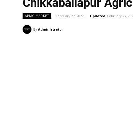
Chikkaballapur Agri
February 27, 2022
Updated:
February 27, 20
APMC MARKET
By
Administrator