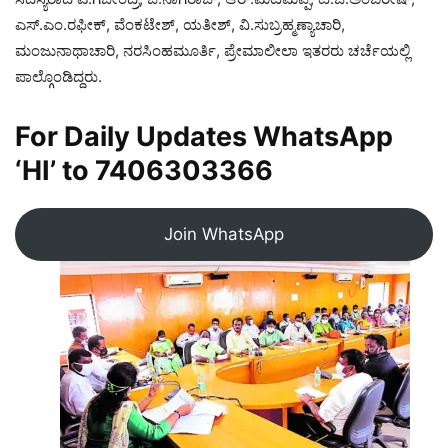
ಎಸ್‌.ಎಂ.ರಫೀಕ್‌, ವೆಂಕಟೇಶ್, ಯತೀಶ್, ವಿ.ಸುಬ್ರಹ್ಮಣ್ಯಾಚಾರಿ,
ಮಂಜುನಾಥಾಚಾರಿ, ನರಸಿಂಹಮೂರ್ತಿ, ಪ್ರೇಮಾಲೀಲಾ ಇತರರು ಚರ್ಚೆಯಲ್ಲಿ
ಪಾಲ್ಗೊಂಡಿದ್ದರು.
For Daily Updates WhatsApp
‘HI’ to
7406303366
Join WhatsApp