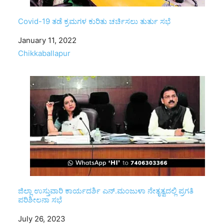
Covid-19 ತಡೆ ಕ್ರಮಗಳ ಕುರಿತು ಚರ್ಚಿಸಲು ತುರ್ತು ಸಭೆ
Date
January 11, 2022
In relation to
Chikkaballapur
ಜಿಲ್ಲಾ ಉಸ್ತುವಾರಿ ಕಾರ್ಯದರ್ಶಿ ಎನ್.ಮಂಜುಳಾ ನೇತೃತ್ವದಲ್ಲಿ ಪ್ರಗತಿ
ಪರಿಶೀಲನಾ ಸಭೆ
Date
July 26, 2023