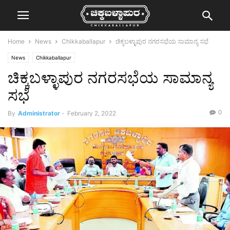
Home
News
Chikkaballapur
ಚಿಕ್ಕಬಳ್ಳಾಪುರ ನಗರಸಭೆಯ ಸಾಮಾನ್ಯ ಸಭೆ
News
Chikkaballapur
ಚಿಕ್ಕಬಳ್ಳಾಪುರ ನಗರಸಭೆಯ ಸಾಮಾನ್ಯ
ಸಭೆ
0
By
Administrator
-
February 2, 2022