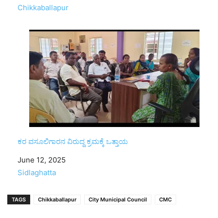
In relation to
Chikkaballapur
ಕರ ವಸೂಲಿಗಾರನ ವಿರುದ್ದ ಕ್ರಮಕ್ಕೆ ಒತ್ತಾಯ
Date
June 12, 2025
In relation to
Sidlaghatta
TAGS
Chikkaballapur
City Municipal Council
CMC