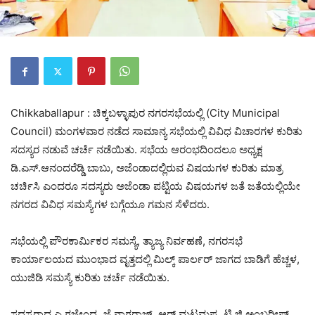
Chikkaballapur : ಚಿಕ್ಕಬಳ್ಳಾಪುರ ನಗರಸಭೆಯಲ್ಲಿ (City Municipal
Council) ಮಂಗಳವಾರ ನಡೆದ ಸಾಮಾನ್ಯ ಸಭೆಯಲ್ಲಿ ವಿವಿಧ ವಿಚಾರಗಳ ಕುರಿತು
ಸದಸ್ಯರ ನಡುವೆ ಚರ್ಚೆ ನಡೆಯಿತು. ಸಭೆಯ ಆರಂಭದಿಂದಲೂ ಅಧ್ಯಕ್ಷ
ಡಿ.ಎಸ್.ಆನಂದರೆಡ್ಡಿ ಬಾಬು, ಅಜೆಂಡಾದಲ್ಲಿರುವ ವಿಷಯಗಳ ಕುರಿತು ಮಾತ್ರ
ಚರ್ಚಿಸಿ ಎಂದರೂ ಸದಸ್ಯರು ಅಜೆಂಡಾ ಪಟ್ಟಿಯ ವಿಷಯಗಳ ಜತೆ ಜತೆಯಲ್ಲಿಯೇ
ನಗರದ ವಿವಿಧ ಸಮಸ್ಯೆಗಳ ಬಗ್ಗೆಯೂ ಗಮನ ಸೆಳೆದರು.
ಸಭೆಯಲ್ಲಿ ಪೌರಕಾರ್ಮಿಕರ ಸಮಸ್ಯೆ, ತ್ಯಾಜ್ಯ ನಿರ್ವಹಣೆ, ನಗರಸಭೆ
ಕಾರ್ಯಾಲಯದ ಮುಂಭಾದ ವೃತ್ತದಲ್ಲಿ ಮಿಲ್ಕ್ ಪಾರ್ಲರ್ ಜಾಗದ ಬಾಡಿಗೆ ಹೆಚ್ಚಳ,
ಯುಜಿಡಿ ಸಮಸ್ಯೆ ಕುರಿತು ಚರ್ಚೆ ನಡೆಯಿತು.
ಸದಸ್ಯರಾದ ಎ.ಗಜೇಂದ್ರ, ಜೆ.ನಾಗರಾಜ್, ಆರ್.ಮಟಮಪ್ಪ, ಟಿ.ಜಿ.ಅಂಬರೀಷ್,