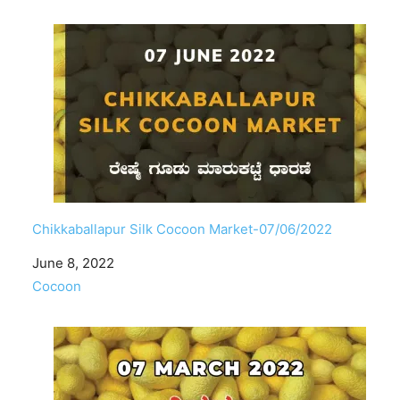
Chikkaballapur Silk Cocoon Market-07/06/2022
Date
June 8, 2022
In relation to
Cocoon