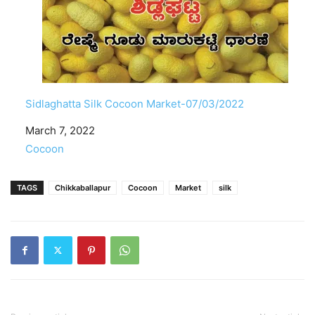
Sidlaghatta Silk Cocoon Market-07/03/2022
Date
March 7, 2022
In relation to
Cocoon
TAGS
Chikkaballapur
Cocoon
Market
silk