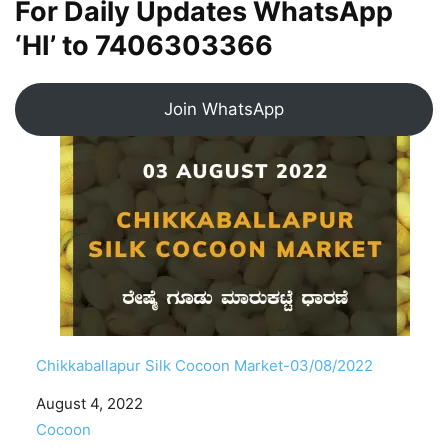
For Daily Updates WhatsApp
‘HI’ to
7406303366
Join WhatsApp
Chikkaballapur Silk Cocoon Market-03/08/2022
Date
August 4, 2022
In relation to
Cocoon