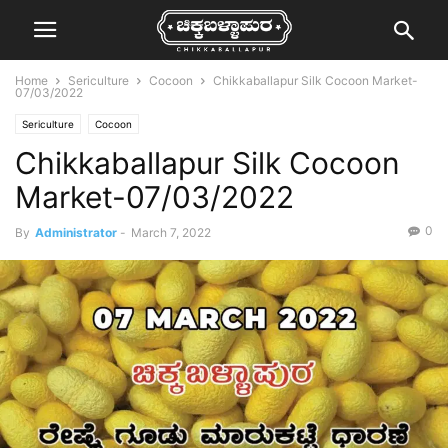
Home
Sericulture
Cocoon
Chikkaballapur Silk Cocoon Market-
07/03/2022
Sericulture
Cocoon
Chikkaballapur Silk Cocoon
Market-07/03/2022
0
By
Administrator
-
March 7, 2022