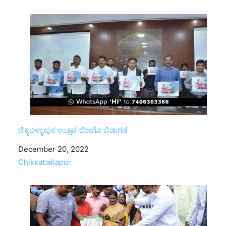
ಚಿಕ್ಕಬಳ್ಳಾಪುರ ಉತ್ಸವ ಲೋಗೊ ಬಿಡುಗಡೆ
Date
December 20, 2022
In relation to
Chikkaballapur