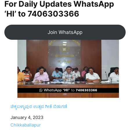
For Daily Updates WhatsApp
‘HI’ to
7406303366
Join WhatsApp
ಚಿಕ್ಕಬಳ್ಳಾಪುರ ಉತ್ಸವ ಗೀತೆ ಬಿಡುಗಡೆ
Date
January 4, 2023
In relation to
Chikkaballapur