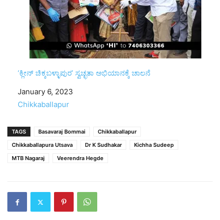
‘ಕ್ಲೀನ್ ಚಿಕ್ಕಬಳ್ಳಾಪುರ’ ಸ್ವಚ್ಛತಾ ಅಭಿಯಾನಕ್ಕೆ ಚಾಲನೆ
Date
January 6, 2023
In relation to
Chikkaballapur
TAGS
Basavaraj Bommai
Chikkaballapur
Chikkaballapura Utsava
Dr K Sudhakar
Kichha Sudeep
MTB Nagaraj
Veerendra Hegde