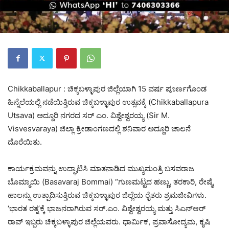
Chikkaballapur : ಚಿಕ್ಕಬಳ್ಳಾಪುರ ಜಿಲ್ಲೆಯಾಗಿ 15 ವರ್ಷ ಪೂರ್ಣಗೊಂಡ
ಹಿನ್ನೆಲೆಯಲ್ಲಿ ನಡೆಯಿತ್ತಿರುವ ಚಿಕ್ಕಬಳ್ಳಾಪುರ ಉತ್ಸವಕ್ಕೆ (Chikkaballapura
Utsava) ಅದ್ದೂರಿ ನಗರದ ಸರ್‌ ಎಂ. ವಿಶ್ವೇಶ್ವರಯ್ಯ (Sir M.
Visvesvaraya) ಜಿಲ್ಲಾ ಕ್ರೀಡಾಂಗಣದಲ್ಲಿ ಶನಿವಾರ ಅದ್ದೂರಿ ಚಾಲನೆ
ದೊರೆಯಿತು.
ಕಾರ್ಯಕ್ರಮವನ್ನು ಉದ್ಘಾಟಿಸಿ ಮಾತನಾಡಿದ ಮುಖ್ಯಮಂತ್ರಿ ಬಸವರಾಜ
ಬೊಮ್ಮಾಯಿ (Basavaraj Bommai) “ಗುಣಮಟ್ಟದ ಹಣ್ಣು, ತರಕಾರಿ, ರೇಷ್ಮೆ,
ಹಾಲನ್ನು ಉತ್ಪಾದಿಸುತ್ತಿರುವ ಚಿಕ್ಕಬಳ್ಳಾಪುರ ಜಿಲ್ಲೆಯ ರೈತರು ಶ್ರಮಜೀವಿಗಳು.
‘ಭಾರತ ರತ್ನ’ಕ್ಕೆ ಭಾಜನರಾಗಿರುವ ಸರ್‌.ಎಂ. ವಿಶ್ವೇಶ್ವರಯ್ಯ ಮತ್ತು ಸಿ‌ಎನ್‌ಆರ್
ರಾವ್ ಇಬ್ಬರು ಚಿಕ್ಕಬಳ್ಳಾಪುರ ಜಿಲ್ಲೆಯವರು. ಧಾರ್ಮಿಕ, ಪ್ರವಾಸೋದ್ಯಮ, ಕೃಷಿ