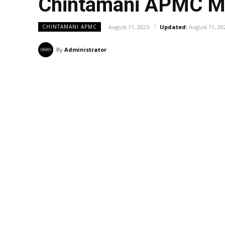
Chintamani APMC Ma
August 11, 2025
Updated:
August 11, 20
CHINTAMANI APMC
By
Administrator