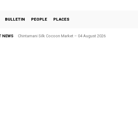
BULLETIN
PEOPLE
PLACES
T NEWS
Chintamani Silk Cocoon Market – 04 August 2026
Kolar Silk Cocoon Market – 06 August 2026