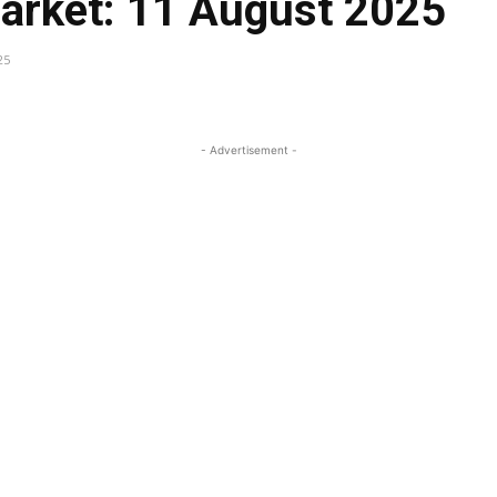
rket: 11 August 2025
25
Faceb
Share
- Advertisement -