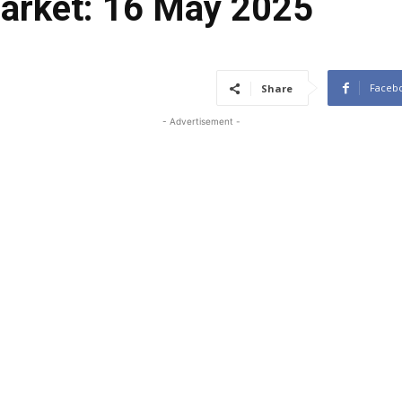
rket: 16 May 2025
Faceb
Share
- Advertisement -