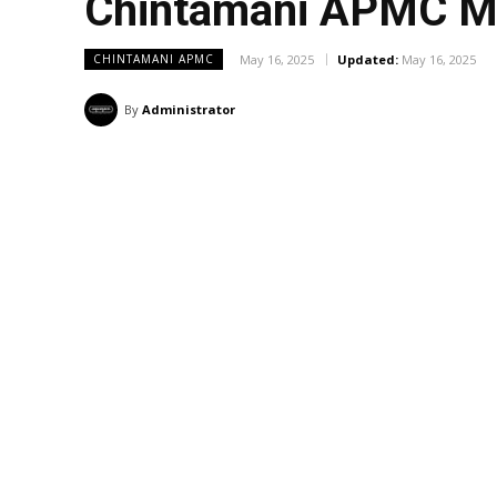
Chintamani APMC Ma
May 16, 2025
Updated:
May 16, 2025
CHINTAMANI APMC
By
Administrator