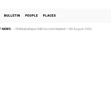
BULLETIN
PEOPLE
PLACES
T NEWS
Chikkaballapur Silk Cocoon Market – 05 August 2026