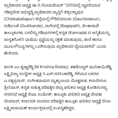
ಪ್ರಾಧಿಕಾರದ ಅಧ್ಯಕ್ಷ ಡಾ.ಸಿ.ಸೋಮಶೇಖರ್ “2010ರಲ್ಲಿ ಸ್ಥಾಪನೆಯಾದ
ಗಡಿಪ್ರದೇಶ ಅಭಿವೃದ್ಧಿ ಪ್ರಾಧಿಕಾರದ ವ್ಯಾಪ್ತಿಗೆ ಚಿಕ್ಕಬಳ್ಳಾಪುರ
(Chikkaballapur) ಜಿಲ್ಲೆಯಲ್ಲಿ ಗೌರಿಬಿದನೂರು (Gauribidanur),
ಗುಡಿಬಂಡೆ (Gudibande), ಬಾಗೇಪಲ್ಲಿ (Bagepalli), ಚಿಂತಾಮಣಿ
ತಾಲ್ಲೂಕುಗಳು ಬರಲಿದ್ದು ಗಡಿಭಾಗಗಳಲ್ಲಿ ಕನ್ನಡ (Kannada) ದ ಅಸ್ಮಿತೆಯನ್ನು
ಜಾಗೃತಗೊಳಿಸಿ ಭಾಷೆಯ ಪ್ರಜ್ಞೆಯನ್ನು ರಕ್ಷಣೆ ಮಾಡುವುದು, ಶಾಲೆ ಹಾಗೂ
ಮೂಲಸೌಲಭ್ಯಗಳನ್ನು ಒದಗಿಸುವುದು ಪ್ರಾಧಿಕಾರದ ಧ್ಯೇಯವಾಗಿದೆ” ಎಂದು
ಹೇಳಿದರು.
ಶಾಸಕ ಎಂ.ಕೃಷ್ಣಾರೆಡ್ಡಿ (M Krishna Reddy), ತಹಶೀಲ್ದಾರ್ ಮುನಿಶಾಮಿರೆಡ್ಡಿ,
ಲಕ್ಷ್ಮಿವಿದ್ಯಾ ಸಂಸ್ಥೆಗಳ ಅಧ್ಯಕ್ಷ ಸಿ.ಎನ್.ನರಸಿಂಹರೆಡ್ಡಿ, ಗೆಳೆಯರ ಬಳಗದ
ಎ.ಸತ್ಯಪ್ರಸಾದ್, ಸಂಗೀತಧಾಮದ ಮೃತ್ಯುಂಜಯ ದೊಡ್ಡವಾಡ, ಕಲಾದೇಗುಲ
ಶ್ರೀನಿವಾಸ್, ಕನ್ನಡ ಸಾಹಿತ್ಯ ಪರಿಷತ್ತಿನ ಜಿಲ್ಲಾ ಘಟಕದ ಅಧ್ಯಕ್ಷ ಕೋಡಿರಂಗಪ್ಪ,
ನಗರಸಭೆ ಅಧ್ಯಕ್ಷೆ ರೇಖಾ ಉಮೇಶ್, ತಾಲ್ಲೂಕು ಘಟಕದ ಅಧ್ಯಕ್ಷ ದೇವತಾ
ದೇವರಾಜ್, ಕರ್ನಾಟಕ ಜಾನಪದ ಪರಿಷತ್ತಿನ ತಾಲ್ಲೂಕು ಘಟಕದ ಅಧ್ಯಕ್ಷೆ ಲೀಲಾ
ಲಕ್ಷ್ಮಿನಾರಾಯಣ್ ಕಾರ್ಯಕ್ರಮದಲ್ಲಿ ಉಪಸ್ಥಿತರಿದ್ದರು.