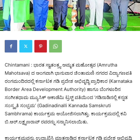
Chintamani : ಭಾರತ ಸ್ವಾತಂತ್ರ್ಯ ಅಮೃತ ಮಹೋತ್ಸವ (Amrutha
Mahotsava) ದ ಅಂಗವಾಗಿ ಭಾನುವಾರ ಚಿಂತಾಮಣಿ ನಗರದ ವಿದ್ಯಾಗಣಪತಿ
ರಂಗಮಂದಿರದಲ್ಲಿ ಕರ್ನಾಟಕ ಗಡಿ ಪ್ರದೇಶ ಅಭಿವೃದ್ಧಿ ಪ್ರಾಧಿಕಾರ (Karnataka
Border Area Development Authority) ಹಾಗೂ ಬೆಂಗಳೂರಿನ
ಸಂಗೀತಧಾಮ ಮ್ಯೂಸಿಕ್ ಅಕಾಡೆಮಿ ಟ್ರಸ್ಟ್ ವತಿಯಿಂದ ‘ಗಡಿನಾಡಿನಲ್ಲಿ ಕನ್ನಡ
ಸಂಸ್ಕೃತಿ ಸಂಭ್ರಮ’ (Gadinadinalli Kannada Samskruti
Sambhrama) ಕಾರ್ಯಕ್ರಮ ಆಯೋಜಿಸಲಾಗಿತ್ತು. ಕಾರ್ಯಕ್ರಮದಲ್ಲಿ ಕವಿ
ಬಿ.ಆರ್.ಲಕ್ಷ್ಮಣರಾವ್ ರವರನ್ನು ಸನ್ಮಾನಿಸಲಾಯಿತು.
ಕಾರ್ಯಕ್ರಮವನ್ನು ಉದ್ಘಾಟಿಸಿ ಮಾತನಾಡಿದ ಕರ್ನಾಟಕ ಗಡಿ ಪ್ರದೇಶ ಅಭಿವೃದ್ಧಿ