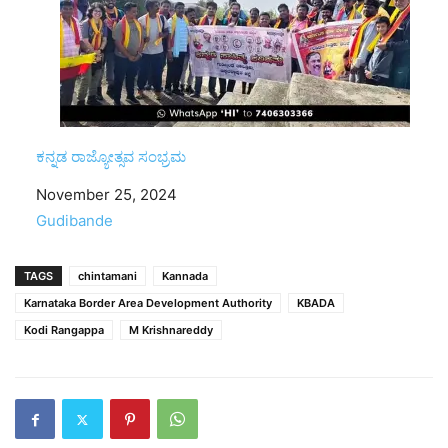
ಕನ್ನಡ ರಾಜ್ಯೋತ್ಸವ ಸಂಭ್ರಮ
Date
November 25, 2024
In relation to
Gudibande
TAGS
chintamani
Kannada
Karnataka Border Area Development Authority
KBADA
Kodi Rangappa
M Krishnareddy