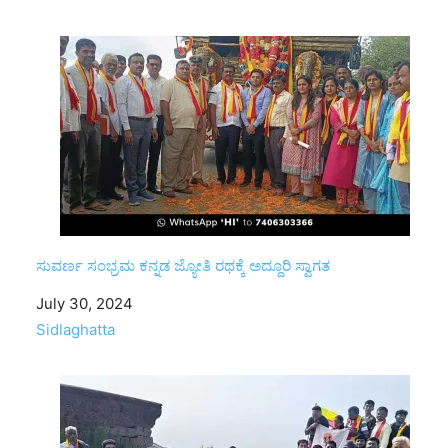
ಸುವರ್ಣ ಸಂಭ್ರಮ ಕನ್ನಡ ಜ್ಯೋತಿ ರಥಕ್ಕೆ ಅದ್ದೂರಿ ಸ್ವಾಗತ
Date
July 30, 2024
In relation to
Sidlaghatta