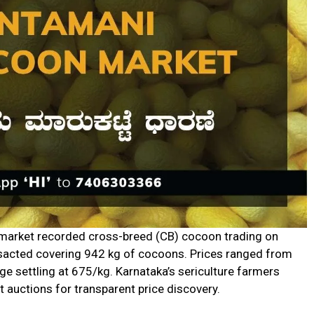
market recorded cross-breed (CB) cocoon trading on
nsacted covering 942 kg of cocoons. Prices ranged from
age settling at ₹675/kg. Karnataka’s sericulture farmers
auctions for transparent price discovery.