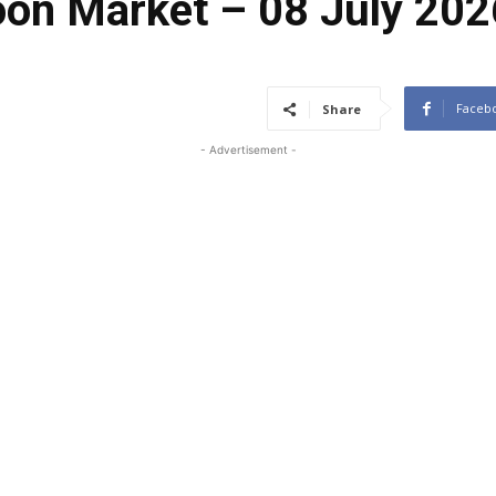
oon Market – 08 July 202
Faceb
Share
- Advertisement -