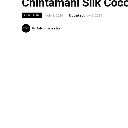
Chintamani Silk Coc
July 8, 2026
Updated:
July 8, 2026
COCOON
By
Administrator