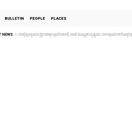
BULLETIN
PEOPLE
PLACES
T NEWS
ಚಿಕ್ಕಬಳ್ಳಾಪುರ ಕೈಗಾರಿಕಾ ಪ್ರದೇಶದಲ್ಲಿ ನಾಳೆ ವಿದ್ಯುತ್ ವ್ಯತ್ಯಯ: 14 ಗ್ರಾಮಗಳಿಗೆ ಎಫೆಕ್ಟ್