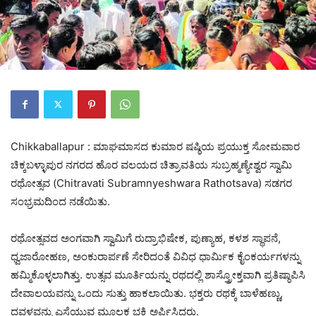
Chikkaballapur : ಮಾಘಮಾಸದ ಕುಮಾರ ಷಷ್ಠಿಯ ಪ್ರಯುಕ್ತ ಸೋಮವಾರ
ಚಿಕ್ಕಬಳ್ಳಾಪುರ ನಗರದ ಹೊರ ವಲಯದ ಚಿತ್ರಾವತಿಯ ಸುಬ್ರಹ್ಮಣ್ಯೇಶ್ವರ ಸ್ವಾಮಿ
ರಥೋತ್ಸವ (Chitravati Subramnyeshwara Rathotsava) ಸಡಗರ
ಸಂಭ್ರಮದಿಂದ ನಡೆಯಿತು.
ರಥೋತ್ಸವದ ಅಂಗವಾಗಿ ಸ್ವಾಮಿಗೆ ರುದ್ರಾಭಿಷೇಕ, ಪುಣ್ಯಾಹ, ಕಳಶ ಸ್ಥಾಪನೆ,
ಧ್ವಜಾರೋಹಣ, ಅಂಕುರಾರ್ಪಣೆ ಸೇರಿದಂತೆ ವಿವಿಧ ಧಾರ್ಮಿಕ ಕೈಂಕರ್ಯಗಳನ್ನು
ಹಮ್ಮಿಕೊಳ್ಳಲಾಗಿತ್ತು. ಉತ್ಸವ ಮೂರ್ತಿಯನ್ನು ರಥದಲ್ಲಿ ಶಾಸ್ತ್ರೋಕ್ತವಾಗಿ ಪ್ರತಿಷ್ಠಾಪಿಸಿ
ದೇವಾಲಯವನ್ನು ಒಂದು ಸುತ್ತು ಹಾಕಲಾಯಿತು. ಭಕ್ತರು ರಥಕ್ಕೆ ಬಾಳೆಹಣ್ಣು,
ದವಳವನ್ನು ಎಸೆಯುವ ಮೂಲಕ ಭಕ್ತಿ ಅರ್ಪಿಸಿದರು.