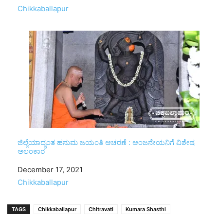
In relation to
Chikkaballapur
ಜಿಲ್ಲೆಯಾದ್ಯಂತ ಹನುಮ ಜಯಂತಿ ಆಚರಣೆ : ಆಂಜನೇಯನಿಗೆ ವಿಶೇಷ
ಅಲಂಕಾರ
Date
December 17, 2021
In relation to
Chikkaballapur
TAGS
Chikkaballapur
Chitravati
Kumara Shasthi