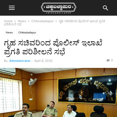
Home
News
Chikkaballapur
ಗೃಹ ಸಚಿವರಿಂದ ಪೊಲೀಸ್ ಇಲಾಖೆ ಪ್ರಗತಿ
ಪರಿಶೀಲನೆ ಸಭೆ
News
Chikkaballapur
ಗೃಹ ಸಚಿವರಿಂದ ಪೊಲೀಸ್ ಇಲಾಖೆ
ಪ್ರಗತಿ ಪರಿಶೀಲನೆ ಸಭೆ
0
By
Administrator
-
April 8, 2025