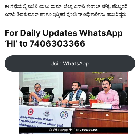
ಈ ಸಭೆಯಲ್ಲಿ ಐಜಿಪಿ ಲಾಬು ರಾಮ್, ಜಿಲ್ಲಾ ಎಸ್‌ಪಿ ಕುಶಾಲ್ ಚೌಕ್ಸೆ, ಹೆಚ್ಚುವರಿ
ಎಸ್‌ಪಿ ಶಿವಕುಮಾರ್ ಹಾಗೂ ಇನ್ನಿತರ ಪೊಲೀಸ್ ಅಧಿಕಾರಿಗಳು ಹಾಜರಿದ್ದರು.
For Daily Updates WhatsApp
‘HI’ to
7406303366
Join WhatsApp