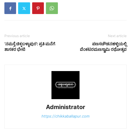
Previous article
Next article
‘ನಮಸ್ತೆ ಚಿಕ್ಕಬಳ್ಳಾಪುರ’: ಪ್ರತಿ ಮನೆಗೆ
ಪಣಸಚೌಡನಹಳ್ಳಿಯಲ್ಲಿ
ಶಾಸಕರ ಭೇಟಿ
ವೆಂಕಟರಮಣಸ್ವಾಮಿ ರಥೋತ್ಸವ
Administrator
https://chikkaballapur.com