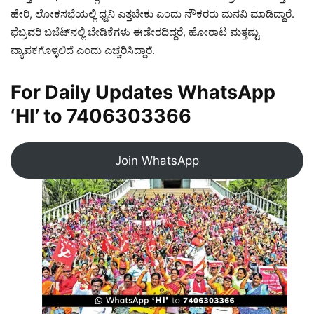
ಹೇರಿ, ಲೋಕಸಭೆಯಲ್ಲಿ ಧ್ವನಿ ಎತ್ತಬೇಕು ಎಂದು ನೌಕರರು ಮನವಿ ಮಾಡಿದ್ದಾರೆ.
ಫೆಬ್ರವರಿ ಬಜೆಟ್‌ನಲ್ಲಿ ಬೇಡಿಕೆಗಳು ಈಡೇರದಿದ್ದರೆ, ಹೋರಾಟ ಮತ್ತಷ್ಟು
ವ್ಯಾಪಕಗೊಳ್ಳಲಿದೆ ಎಂದು ಎಚ್ಚರಿಸಿದ್ದಾರೆ.
For Daily Updates WhatsApp
‘HI’ to
7406303366
Join WhatsApp