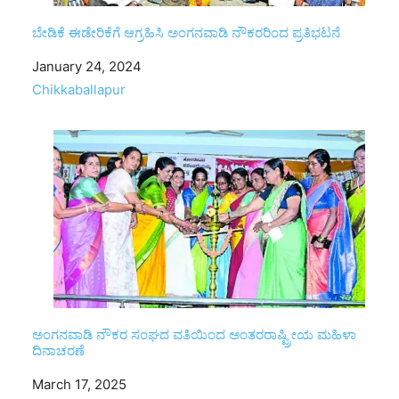
ಬೇಡಿಕೆ ಈಡೇರಿಕೆಗೆ ಆಗ್ರಹಿಸಿ ಅಂಗನವಾಡಿ ನೌಕರರಿಂದ ಪ್ರತಿಭಟನೆ
Date
January 24, 2024
In relation to
Chikkaballapur
ಅಂಗನವಾಡಿ ನೌಕರ ಸಂಘದ ವತಿಯಿಂದ ಅಂತರರಾಷ್ಟ್ರೀಯ ಮಹಿಳಾ
ದಿನಾಚರಣೆ
Date
March 17, 2025