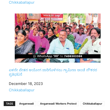
In relation to
Chikkaballapur
ಏಳನೇ ವೇತನ ಆಯೋಗ ಜಾರಿಗೊಳಿಸಲು ಗ್ರಾಮೀಣ ಅಂಚೆ ನೌಕರರ
ಪ್ರತಿಭಟನೆ
Date
December 18, 2023
In relation to
Chikkaballapur
TAGS
Anganwadi
Anganwadi Workers Protest
Chikkaballapur