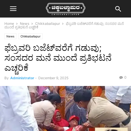
Home
News
Chikkaballapur
ಫೆಬ್ರವರಿ ಬಜೆಟ್‌ವರೆಗೆ ಗಡುವು; ಸಂಸದರ ಮನೆ
ಮುಂದೆ ಪ್ರತಿಭಟನೆ ಎಚ್ಚರಿಕೆ
News
Chikkaballapur
ಫೆಬ್ರವರಿ ಬಜೆಟ್‌ವರೆಗೆ ಗಡುವು;
ಸಂಸದರ ಮನೆ ಮುಂದೆ ಪ್ರತಿಭಟನೆ
ಎಚ್ಚರಿಕೆ
0
By
Administrator
-
December 9, 2025