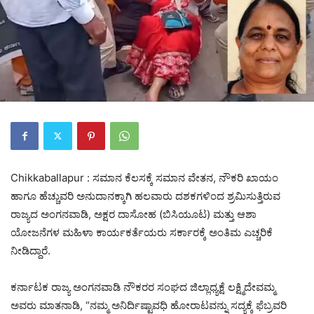
Chikkaballapur : ಸಮಾನ ಕೆಲಸಕ್ಕೆ ಸಮಾನ ವೇತನ, ನೌಕರಿ ಖಾಯಂ
ಹಾಗೂ ಹೆಚ್ಚುವರಿ ಅನುದಾನಕ್ಕಾಗಿ ಹಲವಾರು ದಶಕಗಳಿಂದ ಶ್ರಮಿಸುತ್ತಿರುವ
ರಾಜ್ಯದ ಅಂಗನವಾಡಿ, ಅಕ್ಷರ ದಾಸೋಹ (ಬಿಸಿಯೂಟ) ಮತ್ತು ಆಶಾ
ಯೋಜನೆಗಳ ಮಹಿಳಾ ಕಾರ್ಯಕರ್ತೆಯರು ಸರ್ಕಾರಕ್ಕೆ ಅಂತಿಮ ಎಚ್ಚರಿಕೆ
ನೀಡಿದ್ದಾರೆ.
ಕರ್ನಾಟಕ ರಾಜ್ಯ ಅಂಗನವಾಡಿ ನೌಕರರ ಸಂಘದ ಜಿಲ್ಲಾಧ್ಯಕ್ಷೆ ಲಕ್ಷ್ಮಿದೇವಮ್ಮ
ಅವರು ಮಾತನಾಡಿ, “ನಮ್ಮ ಅನಿರ್ದಿಷ್ಟಾವಧಿ ಹೋರಾಟವನ್ನು ಸದ್ಯಕ್ಕೆ ಫೆಬ್ರವರಿ