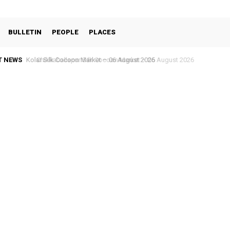
BULLETIN
PEOPLE
PLACES
T NEWS
Chikkaballapur Silk Cocoon Market – 05 August 2026