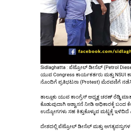
Sidlaghatta : ಪೆಟ್ರೋಲ್ ಡೀಸೆಲ್ (Petrol Diesel
ಯುವ Congress ಕಾರ್ಯಕರ್ತರು ಮತ್ತು NSUI ಕಾರ
ನೊಂದಿಗೆ ಪ್ರತಿಭಟನಾ (Protest) ಮೆರವಣಿಗೆ ನಡೆಸಿ
ತಾಲ್ಲೂಕು ಯುವ ಕಾಂಗ್ರೆಸ್ ಅಧ್ಯಕ್ಷ ಚರಣ್ ರೆಡ್ಡಿ 
ಕೊಡುವುದಾಗಿ ಆಶ್ವಾಸನೆ ನೀಡಿ ಅಧಿಕಾರಕ್ಕೆ ಬಂದ 
ಉದ್ಯೋಗಗಳು ಸಹ ಕಿತ್ತುಕೊಳ್ಳುವ ಮಟ್ಟಕ್ಕೆ ಇಳಿದಿದೆ
ದೇಶದಲ್ಲಿ ಪೆಟ್ರೋಲ್ ಡೀಸೆಲ್ ಮತ್ತು ಅಗತ್ಯವಸ್ತುಗ