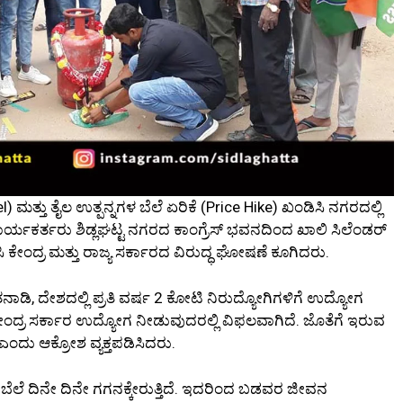
) ಮತ್ತು ತೈಲ ಉತ್ಪನ್ನಗಳ ಬೆಲೆ ಏರಿಕೆ (Price Hike) ಖಂಡಿಸಿ ನಗರದಲ್ಲಿ
್ಯಕರ್ತರು ಶಿಡ್ಲಘಟ್ಟ ನಗರದ ಕಾಂಗ್ರೆಸ್ ಭವನದಿಂದ ಖಾಲಿ ಸಿಲೆಂಡರ್
 ಕೇಂದ್ರ ಮತ್ತು ರಾಜ್ಯ ಸರ್ಕಾರದ ವಿರುದ್ಧ ಘೋಷಣೆ ಕೂಗಿದರು.
ಮಾತನಾಡಿ, ದೇಶದಲ್ಲಿ ಪ್ರತಿ ವರ್ಷ 2 ಕೋಟಿ ನಿರುದ್ಯೋಗಿಗಳಿಗೆ ಉದ್ಯೋಗ
ಕೇಂದ್ರ ಸರ್ಕಾರ ಉದ್ಯೋಗ ನೀಡುವುದರಲ್ಲಿ ವಿಫಲವಾಗಿದೆ. ಜೊತೆಗೆ ಇರುವ
 ಎಂದು ಆಕ್ರೋಶ ವ್ಯಕ್ತಪಡಿಸಿದರು.
ಳ ಬೆಲೆ ದಿನೇ ದಿನೇ ಗಗನಕ್ಕೇರುತ್ತಿದೆ. ಇದರಿಂದ ಬಡವರ ಜೀವನ