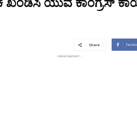
ಿಕೆ ಖಂಡಿಸಿ ಯುವ ಕಾಂಗ್ರೆಸ್ ಕ
Faceb
Share
- Advertisement -