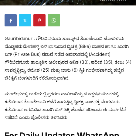
Gauribidanur : ಗೌರಿಬಿದನೂರು ತಾಲ್ಲೂಕಿನ‌ ತೊಂಡೇಬಾವಿ ಹೋಬಳಿಯ
ದೊಡ್ಡಹನುಮೇನಹಳ್ಳಿ ಬಳಿ ಭಾನುವಾರ ದ್ವಿಚಕ್ರ (Bike) ವಾಹನ ಹಾಗೂ ಖಾಸಗಿ
ಬಸ್ (Private Bus) ನಡುವೆ ನಡೆದ ಅಪಘಾತದಲ್ಲಿ (Accident)
ಗೌರಿಬಿದನೂರು ತಾಲ್ಲೂಕಿನ ‌ಅಲೀಪುರದ ಅನಿತ (30), ಹರೀಶ (35), ತೇಜು (4)
ಸಾವನ್ನಪ್ಪಿದ್ದು, ರಮೇಶ (25) ಮತ್ತು ಜಾನು (6) ಸ್ಥಿತಿ ಗಂಭೀರವಾಗಿದ್ದು ಹೆಚ್ಚಿನ
ಚಿಕಿತ್ಸೆಗೆ ಬೆಂಗಳೂರಿಗೆ ಕರೆದೊಯ್ಯಲಾಗಿದೆ.
ಮಂಚೇನಹಳ್ಳಿ ಠಾಣೆಯಲ್ಲಿ ಪ್ರಕರಣ ದಾಖಲಾಗಿದ್ದು ದೊಡ್ಡಹನುಮೇನಹಳ್ಳಿ
ಕಡೆಯಿಂದ ತೊಂಡೇಬಾವಿ ಕಡೆಗೆ ಸಾಗುತ್ತಿದ್ದ ದ್ವಿಚಕ್ರ ವಾಹನಕ್ಕೆ ಬೆಂಗಳೂರು
‌ಕಡೆಯಿಂದ ಆಗಮಿಸಿದ ಖಾಸಗಿ ಬಸ್ ಡಿಕ್ಕಿ ಹೊಡೆದ ಪರಿಣಾಮ ಈ ದುರ್ಘಟನೆ
‌ನಡೆದಿದೆ ಎಂದು ಪೊಲೀಸರು ತಿಳಿಸಿದರು.
For Daily Updates WhatsApp