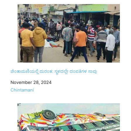
ಚಿಂತಾಮಣಿಯಲ್ಲಿ ದುರಂತ: ಸ್ಥಳದಲ್ಲೇ ದಂಪತಿಗಳ ಸಾವು
Date
November 28, 2024
In relation to
Chintamani