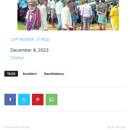
ಬಸ್ ಅಪಘಾತ : 2 ಸಾವು
Date
December 8, 2023
In relation to
Chelur
TAGS
Accident
Gauribidanur
Previous article
Next article