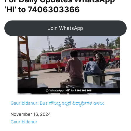
‘HI’ to
7406303366
Join WhatsApp
Gauribidanur: Bus ಸೌಲಭ್ಯ ಇಲ್ಲದೆ ವಿದ್ಯಾರ್ಥಿಗಳ ಅಳಲು
Date
November 16, 2024
In relation to
Gauribidanur