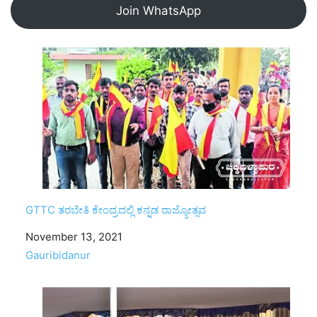
Join WhatsApp
GTTC ತರಬೇತಿ ಕೇಂದ್ರದಲ್ಲಿ ಕನ್ನಡ ರಾಜ್ಯೋತ್ಸವ
Date
November 13, 2021
In relation to
Gauribidanur