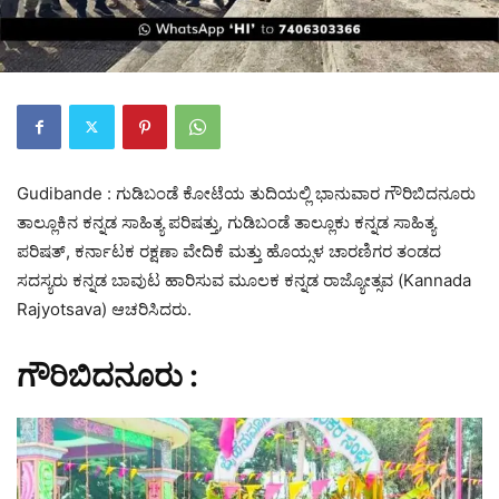
Gudibande : ಗುಡಿಬಂಡೆ ಕೋಟೆಯ ತುದಿಯಲ್ಲಿ ಭಾನುವಾರ ಗೌರಿಬಿದನೂರು
ತಾಲ್ಲೂಕಿನ ಕನ್ನಡ ಸಾಹಿತ್ಯ ಪರಿಷತ್ತು, ಗುಡಿಬಂಡೆ ತಾಲ್ಲೂಕು ಕನ್ನಡ ಸಾಹಿತ್ಯ
ಪರಿಷತ್, ಕರ್ನಾಟಕ ರಕ್ಷಣಾ ವೇದಿಕೆ ಮತ್ತು ಹೊಯ್ಸಳ ಚಾರಣಿಗರ ತಂಡದ
ಸದಸ್ಯರು ಕನ್ನಡ ಬಾವುಟ ಹಾರಿಸುವ ಮೂಲಕ ಕನ್ನಡ ರಾಜ್ಯೋತ್ಸವ (Kannada
Rajyotsava) ಆಚರಿಸಿದರು.
ಗೌರಿಬಿದನೂರು :