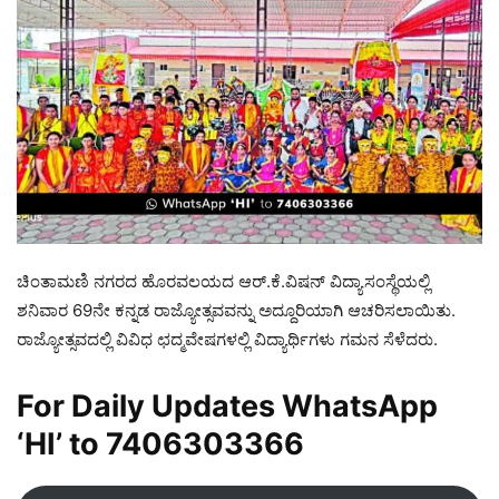
ಚಿಂತಾಮಣಿ ನಗರದ ಹೊರವಲಯದ ಆರ್.ಕೆ.ವಿಷನ್ ವಿದ್ಯಾಸಂಸ್ಥೆಯಲ್ಲಿ
ಶನಿವಾರ 69ನೇ ಕನ್ನಡ ರಾಜ್ಯೋತ್ಸವವನ್ನು ಅದ್ದೂರಿಯಾಗಿ ಆಚರಿಸಲಾಯಿತು.
ರಾಜ್ಯೋತ್ಸವದಲ್ಲಿ ವಿವಿಧ ಛದ್ಮವೇಷಗಳಲ್ಲಿ ವಿದ್ಯಾರ್ಥಿಗಳು ಗಮನ ಸೆಳೆದರು.
For Daily Updates WhatsApp
‘HI’ to
7406303366