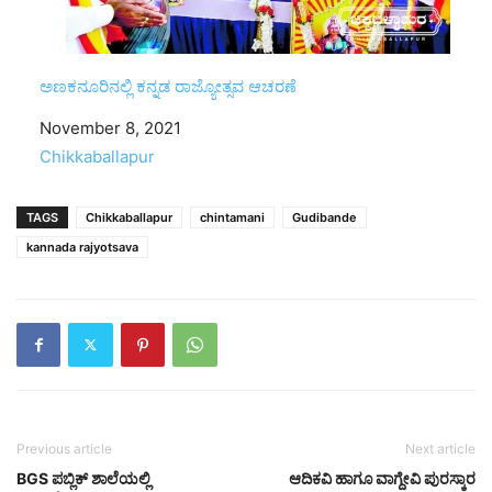
ಅಣಕನೂರಿನಲ್ಲಿ ಕನ್ನಡ ರಾಜ್ಯೋತ್ಸವ ಆಚರಣೆ
Date
November 8, 2021
In relation to
Chikkaballapur
TAGS
Chikkaballapur
chintamani
Gudibande
kannada rajyotsava
Previous article
Next article
BGS ಪಬ್ಲಿಕ್ ಶಾಲೆಯಲ್ಲಿ
ಆದಿಕವಿ ಹಾಗೂ ವಾಗ್ದೇವಿ ಪುರಸ್ಕಾರ