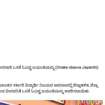
ಯಂತ ವೀರನಾರಿ ಒನಕೆ ಓಬವ್ವ ಜಯಂತಿಯನ್ನು (Onake obavva Jayanthi)
ಾಲಕರ ಸರ್ಕಾರಿ ವಿದ್ಯಾರ್ಥಿ ನಿಲಯದ ಆವರಣದಲ್ಲಿ ಜಿಲ್ಲಾಡಳಿತ, ಜಿಲ್ಲಾ
ಿಯಿಂದ ವೀರವನಿತೆ ಒನಕೆ ಓಬವ್ವ ಜಯಂತಿಯನ್ನು ಆಚರಿಸಲಾಯಿತು.