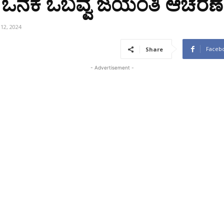
ಿ ಒನಕೆ ಓಬವ್ವ ಜಯಂತಿ ಆಚರಣೆ
12, 2024
Faceb
Share
- Advertisement -