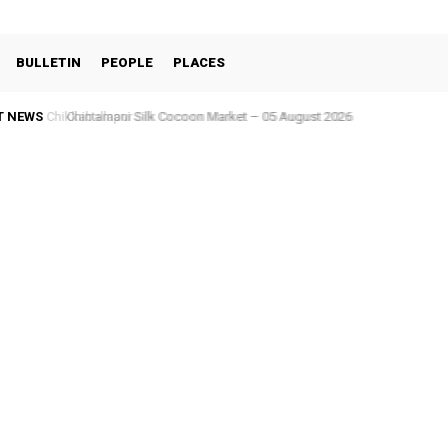
BULLETIN
PEOPLE
PLACES
T NEWS
Chintamani Silk Cocoon Market – 05 August 2026