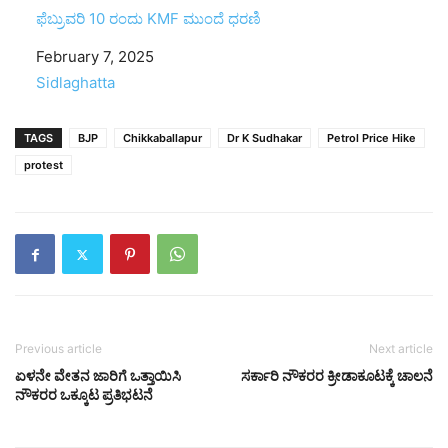
ಫೆಬ್ರುವರಿ 10 ರಂದು KMF ಮುಂದೆ ಧರಣಿ
Date
February 7, 2025
In relation to
Sidlaghatta
TAGS
BJP
Chikkaballapur
Dr K Sudhakar
Petrol Price Hike
protest
Previous article
Next article
ಏಳನೇ ವೇತನ ಜಾರಿಗೆ ಒತ್ತಾಯಿಸಿ
ಸರ್ಕಾರಿ ನೌಕರರ ಕ್ರೀಡಾಕೂಟಕ್ಕೆ ಚಾಲನೆ
ನೌಕರರ ಒಕ್ಕೂಟ ಪ್ರತಿಭಟನೆ