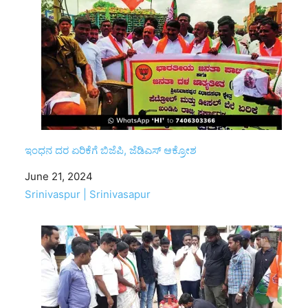
ಇಂಧನ ದರ ಏರಿಕೆಗೆ ಬಿಜೆಪಿ, ಜೆಡಿಎಸ್‌ ಆಕ್ರೋಶ
Date
June 21, 2024
In relation to
Srinivaspur | Srinivasapur