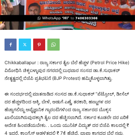
Chikkaballapur : ರಾಜ್ಯ ಸರ್ಕಾರ ತೈಲ ಬೆಲೆ ಹೆಚ್ಚಳ (Petrol Price Hike)
ವಿರೋಧಿಸಿ ಚಿಕ್ಕಬಳ್ಳಾಪುರ ನಗರದಲ್ಲಿ ಬುಧವಾರ ಸಂಸದ ಡಾ.ಕೆ.ಸುಧಾಕರ್‌
ನೇತೃತ್ವದಲ್ಲಿ ಬಿಜೆಪಿ ಪ್ರತಿಭಟನೆ (BJP Protest) ಹಮ್ಮಿಕೊಳ್ಳಲಾಗಿತ್ತು.
ಈ ಸಂದರ್ಭದಲ್ಲಿ ಮಾತನಾಡಿದ ಸಂಸದ ಡಾ.ಕೆ.ಸುಧಾಕರ್‌ “ಪೆಟ್ರೋಲ್‌, ಡೀಸೆಲ್‌
ದರ ಹೆಚ್ಚಳದಿಂದ ಅಕ್ಕಿ, ಬೇಳೆ, ಅಡುಗೆ ಎಣ್ಣೆ, ತರಕಾರಿ, ಹಣ್ಣುಗಳ ದರ
ಹೆಚ್ಚಾಗಲಿದ್ದು ಅವೈಜ್ಞಾನಿಕ ಗ್ಯಾರಂಟಿಗಳಿಂದ ರಾಜ್ಯ ಸರ್ಕಾರದ ಬೊಕ್ಕಸ
ಖಾಲಿಯಾಗಿರುವುದಕ್ಕಾಗಿ ತೈಲ ದರ ಹೆಚ್ಚಿಸಲಾಗಿದೆ. ಸರ್ಕಾರ ಕೂಡಲೇ ದರ ಏರಿಕೆ
ಆದೇಶ ಹಿಂಪಡೆಯಬೇಕು. . ಒಂದು ಯುನಿಟ್‌ ವಿದ್ಯುತ್ ದರ ಬಿಜೆಪಿ ಕಾಲದಲ್ಲಿ ₹
4 ಇದ್ದರೆ, ಕಾಂಗ್ರೆಸ್‌ ಆಡಳಿತದಲ್ಲಿ ₹ 7ಕ್ಕೆ ಹೆಚ್ಚಿದೆ. ಛಾಪಾ ಕಾಗದದ ಬೆಲೆ ನಮ್ಮ