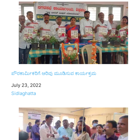
ಪೌರಕಾರ್ಮಿಕರಿಗೆ ಅರಿವು ಮೂಡಿಸುವ ಕಾರ್ಯಕ್ರಮ
Date
July 23, 2022
In relation to
Sidlaghatta