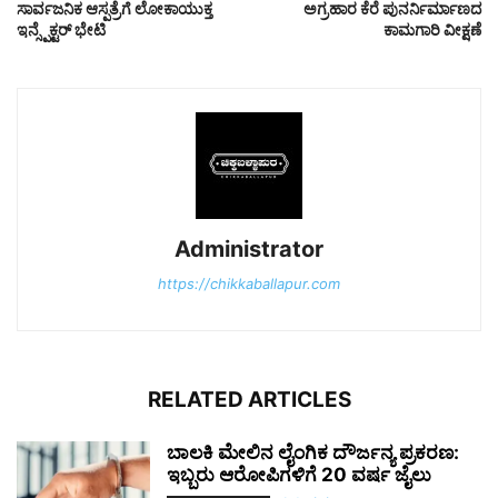
ಸಾರ್ವಜನಿಕ ಆಸ್ಪತ್ರೆಗೆ ಲೋಕಾಯುಕ್ತ
ಅಗ್ರಹಾರ ಕೆರೆ ಪುನರ್ನಿರ್ಮಾಣದ
ಇನ್ಸ್ಪೆಕ್ಟರ್ ಭೇಟಿ
ಕಾಮಗಾರಿ ವೀಕ್ಷಣೆ
Administrator
https://chikkaballapur.com
RELATED ARTICLES
ಬಾಲಕಿ ಮೇಲಿನ ಲೈಂಗಿಕ ದೌರ್ಜನ್ಯ ಪ್ರಕರಣ:
ಇಬ್ಬರು ಆರೋಪಿಗಳಿಗೆ 20 ವರ್ಷ ಜೈಲು