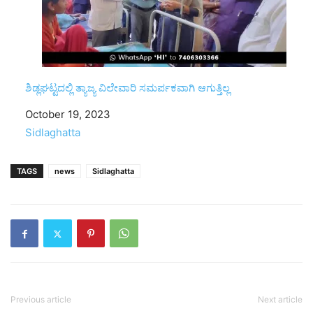
ಶಿಡ್ಲಘಟ್ಟದಲ್ಲಿ ತ್ಯಾಜ್ಯ ವಿಲೇವಾರಿ ಸಮರ್ಪಕವಾಗಿ ಆಗುತ್ತಿಲ್ಲ
Date
October 19, 2023
In relation to
Sidlaghatta
TAGS
news
Sidlaghatta
Previous article
Next article