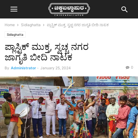
Home
Sidlaghatta
ಪ್ಲಾಸ್ಟಿಕ್ ಮುಕ್ತ, ಸ್ವಚ್ಚ ನಗರ ಜಾಗೃತಿ ಬೀದಿ ನಾಟಕ
Sidlaghatta
ಪ್ಲಾಸ್ಟಿಕ್ ಮುಕ್ತ, ಸ್ವಚ್ಚ ನಗರ
ಜಾಗೃತಿ ಬೀದಿ ನಾಟಕ
0
By
Administrator
-
January 25, 2024