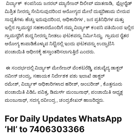
ವಿರ್ಬ್ಯಾಕ್ ಕಂಪನಿಯ ಜನರಲ್ ಮ್ಯಾನೇಜರ್ ದಿಲೀಪ್ ಮಾತನಾಡಿ, ಫ್ಲೋರೈಡ್
ಮಿಶ್ರಿತ ನೀರನ್ನು ಸೇವಿಸುವುದರಿಂದ ಆರೋಗ್ಯದ ಮೇಲೆ ದುಷ್ಪರಿಣಾಮ ಬೀರುವ
ಸಾಧ್ಯತೆಗಳು ಹೆಚ್ಚು ಇರುವುದರಿಂದ, ಅಧಿಕಾರಿಗಳ , ಜನ ಪ್ರತಿನಿಧಿಗಳ ಮತ್ತು
ಇಲ್ಲಿನ ಗ್ರಾಮಸ್ಥರ ಸಹಕಾರದೊಂದಿಗೆ ನಮ್ಮ ವಿರ್ಬ್ಯಾಕ್ ಕಂಪನಿ ವತಿಯಿಂದ ಇಲ್ಲಿನ
ಗ್ರಾಮಸ್ಥರಿಗೆ ಶುದ್ಧ ನೀರನ್ನು ನೀಡಲು ಘಟಕವನ್ನು ನಿರ್ಮಿಸಿದ್ದು, ಗ್ರಾಮದ ರೈತರ
ಆರೋಗ್ಯ ಕಾಪಾಡಿಕೊಳ್ಳುವ ನಿಟ್ಟಿನಲ್ಲಿ ಇಂದು ಘಟಕವನ್ನು ಉದ್ಘಾಟಿಸಿ
ಪಂಚಾಯಿತಿ ಅಧೀನಕ್ಕೆ ಹಸ್ತಾಂತರಿಸಲಾಗುತ್ತಿದೆ ಎಂದರು.
ಈ ಸಂದರ್ಭದಲ್ಲಿ ವಿರ್ಬ್ಯಾಕ್ ಮೇನೇಜರ್ ವೆಂಕಟರೆಡ್ಡಿ, ಪಶುವೈದ್ಯ ಡಾಕ್ಟರ್
ನವೀನ್ ಚಂದ್ರು, ಸಹಾಯಕ ನಿರ್ದೇಶಕ ಪಶು ಇಲಾಖೆ ಡಾಕ್ಟರ್
ರಮೇಶ್, ವಿರ್ಬ್ಯಾಕ್ ಅಧಿಕಾರಿಗಳಾದ ಹರೀಶ್, ಅಂಬರೀಶ್ , ಕೊತ್ತನೂರು
ಪಂಚಾಯಿತಿ ಪಿಡಿಓ ಪವಿತ್ರ, ಡಿಮರ್ಸ್ ಮಂಜುನಾಥ್, ಪಂಚಾಯಿತಿ ಅಧ್ಯಕ್ಷ
ಮಂಜುನಾಥ್, ಸದಸ್ಯ ರವೀಂದ್ರ , ಚಂದ್ರಶೇಖರ್ ಹಾಜರಿದ್ದರು.
For Daily Updates WhatsApp
‘HI’ to
7406303366