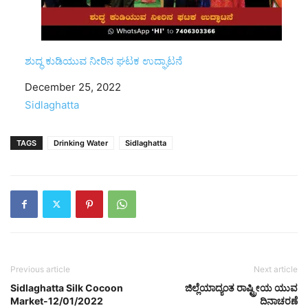
ಶುದ್ಧ ಕುಡಿಯುವ ನೀರಿನ ಘಟಕ ಉದ್ಘಾಟನೆ
Date
December 25, 2022
In relation to
Sidlaghatta
TAGS
Drinking Water
Sidlaghatta
Previous article
Next article
Sidlaghatta Silk Cocoon
ಜಿಲ್ಲೆಯಾದ್ಯಂತ ರಾಷ್ಟ್ರೀಯ ಯುವ
Market-12/01/2022
ದಿನಾಚರಣೆ