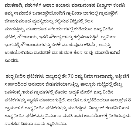
ಮಾತನಾಡಿ, ಪಶುಗಳಿಗೆ ಆಹಾರ ತಯಾರು ಮಾಡುವಂತಹ ವಿರ್ಬ್ಯಾಕ್ ಕಂಪನಿ
ತಮ್ಮ ಸಾಮಾಜಿಕ ಜವಾಬ್ದಾರಿಯೊಂದಿಗೆ ಗ್ರಾಮೀಣ ಭಾಗದಲ್ಲಿ ಗ್ರಾಮಸ್ಥರಿಗೆ
ಬೇಕಾಗುವಂತಹ ವ್ಯವಸ್ಥೆಯನ್ನು ಕಲ್ಪಿಸುವ ನಿಟ್ಟಿನಲ್ಲಿ ಕೆಲಸ
ಮಾಡುತ್ತಿದ್ದು, ಮೂಲಭೂತ ಸೌಕರ್ಯಗಳಲ್ಲಿ ಕುಡಿಯುವ ಶುದ್ಧ ನೀರಿನ
ಘಟಕ, ಶೌಚಾಲಯ, ಇತರೆ ಸೌಲಭ್ಯಗಳನ್ನು ಕಲ್ಪಿಸಲಾಗುತ್ತಿದೆ. ಗ್ರಾಮೀಣ
ಭಾಗದಲ್ಲಿ ಶೌಚಾಲಯಗಳನ್ನು ಬಳಕೆ ಮಾಡುವುದು ಕಡಿಮೆ , ಅದನ್ನು
ಉಪಯೋಗಿಸಲು ಮನವರಿಕೆ ಮಾಡುವಂತ ಕೆಲಸ ನಾವು ಮಾಡಬೇಕಾಗಿದೆ
ಎಂದರು.
ಶುದ್ಧ ನೀರಿನ ಘಟಕಗಳು ರಾಜ್ಯದಲ್ಲಿ ಶೇ 70 ರಷ್ಟು ನಿರ್ಮಾಣವಾಗಿದ್ದು, ಇತ್ತೀಚೆಗೆ
ಸರ್ಕಾರದಿಂದ ಅನುದಾನ ಬಿಡುಗಡೆಯಾಗುತ್ತಿಲ್ಲ. ತಾಲ್ಲೂಕು ಮಟ್ಟದಲ್ಲಿ ಹೆಚ್ಚು
ಜನಸಂಖ್ಯೆ ಇರುವ ಗ್ರಾಮಗಳಲ್ಲಿ ಮೊದಲ ಆದ್ಯತೆ ಮೇರೆಗೆ ಶುದ್ಧ ನೀರಿನ
ಘಟಕಗಳನ್ನು ಸ್ಥಾಪನೆ ಮಾಡಲಾಗುತ್ತಿದೆ. ಹಾಲಿನ ಒಕ್ಕೂಟದಿಂದಲೂ ತಾಲ್ಲೂಕಿನ 8
ಗ್ರಾಮಗಳಿಗೆ ಶುದ್ಧ ನೀರಿನ ಘಟಕಗಳನ್ನು ಮಾಡಿದ್ದೇವೆ. ವಿರ್ಬ್ಯಾಕ್ ಕಂಪನಿಯಿಂದ
ಶುದ್ಧ ನೀರಿನ ಘಟಕವನ್ನು ನಿರ್ಮಾಣ ಮಾಡಿ ಜನರ ಉಪಯೋಗಕ್ಕೆ ನೀಡಿರುವುದು
ಸಂತಸದ ವಿಷಯ ಎಂದು ಶ್ಲಾಘಿಸಿದರು.