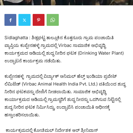
Sidlaghatta : ಶಿಡ್ಲಘಟ್ಟ ತಾಲ್ಲೂಕಿನ ಕೊತ್ತನೂರು ಗ್ರಾಮ ಪಂಚಾಯಿತಿ
ವ್ಯಾಪ್ತಿಯ ಕುಪ್ಪೇನಹಳ್ಳಿ ಗ್ರಾಮದಲ್ಲಿ Virbac ಸಾಮಾಜಿಕ ಅಭಿವೃದ್ಧಿ
ಕಾರ್ಯಕ್ರಮದ ಅಡಿಯಲ್ಲಿ ಶುದ್ಧ ನೀರಿನ ಘಟಕ (Drinking Water Plant)
ಉದ್ಘಾಟನೆ ಕಾರ್ಯಕ್ರಮ ನಡೆಯಿತು.
ಕುಪ್ಪೇನಹಳ್ಳಿ ಗ್ರಾಮದಲ್ಲಿ ವಿರ್ಬ್ಯಾಕ್ ಅನಿಮಲ್ ಹೆಲ್ತ್ ಇಂಡಿಯಾ ಪ್ರವೇಟ್
ಲಿಮಿಟೆಡ್ (Virbac Animal Health India Pvt. Ltd.) ವತಿಯಿಂದ ಶುದ್ಧ
ನೀರಿನ ಘಟಕವನ್ನು ದೇಣಿಗೆ ನೀಡಲಾಯಿತು. ಸಾಮಾಜಿಕ ಅಭಿವೃದ್ಧಿ
ಕಾರ್ಯಾಕ್ರಮದ ಅಡಿಯಲ್ಲಿ ಗ್ರಾಮಸ್ಥರಿಗೆ ಶುದ್ಧ ನೀರನ್ನು ಒದಗಿಸುವ ನಿಟ್ಟಿನಲ್ಲಿ
ಶುದ್ಧ ನೀರಿನ ಘಟಕ ನಿರ್ಮಿಸಿದ್ದು, ಉದ್ಘಾಟಿಸಿ ಪಂಚಾಯಿತಿ ಅಧೀನಕ್ಕೆ
ಹಸ್ತಾಂತರಿಸಲಾಯಿತು.
ಕಾರ್ಯಕ್ರಮದಲ್ಲಿ ಕೋಚಿಮಲ್ ನಿರ್ದೇಶಕ ಆರ್ ಶ್ರೀನಿವಾಸ್