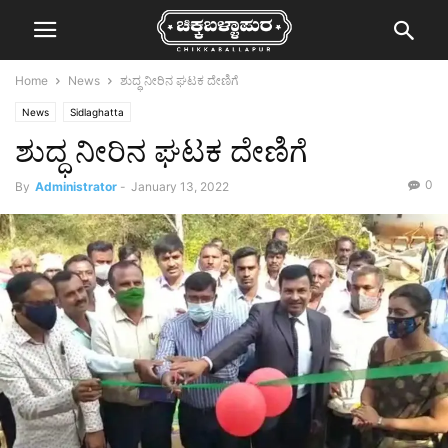
Home
News
ಶುದ್ಧ ನೀರಿನ ಘಟಕ ದೇಣಿಗೆ
News
Sidlaghatta
ಶುದ್ಧ ನೀರಿನ ಘಟಕ ದೇಣಿಗೆ
0
By
Administrator
-
January 13, 2022