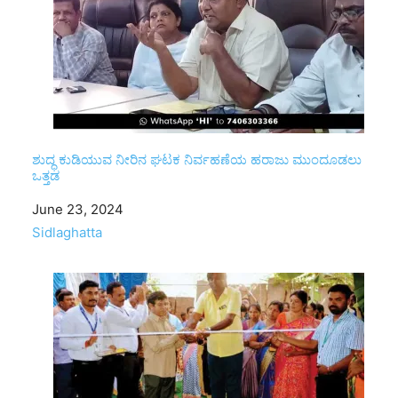
ಶುದ್ಧ ಕುಡಿಯುವ ನೀರಿನ ಘಟಕ ನಿರ್ವಹಣೆಯ ಹರಾಜು ಮುಂದೂಡಲು
ಒತ್ತಡ
Date
June 23, 2024
In relation to
Sidlaghatta