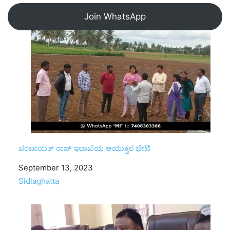
Join WhatsApp
ಪಂಚಾಯತ್ ರಾಜ್ ಇಲಾಖೆಯ ಆಯುಕ್ತರ ಭೇಟಿ
Date
September 13, 2023
In relation to
Sidlaghatta