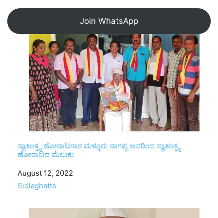
Join WhatsApp
ಸ್ವಾತಂತ್ರ್ಯ ಹೋರಾಟಗಾರ ಮಳ್ಳೂರು ನಾಗಪ್ಪ ಅವರಿಂದ ಸ್ವಾತಂತ್ರ್ಯ
ಹೋರಾಟದ ಮೆಲುಕು
Date
August 12, 2022
In relation to
Sidlaghatta