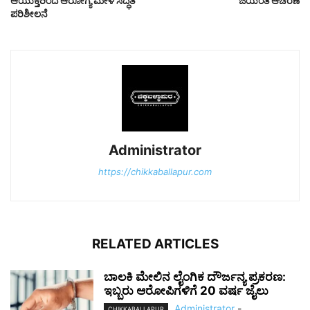
ಆಯುಕ್ತರಿಂದ ಆರೋಗ್ಯ ಮೇಳ ಸಿದ್ಧತೆ
ಜಯಂತಿ ಆಚರಣೆ
ಪರಿಶೀಲನೆ
Administrator
https://chikkaballapur.com
RELATED ARTICLES
ಬಾಲಕಿ ಮೇಲಿನ ಲೈಂಗಿಕ ದೌರ್ಜನ್ಯ ಪ್ರಕರಣ:
ಇಬ್ಬರು ಆರೋಪಿಗಳಿಗೆ 20 ವರ್ಷ ಜೈಲು
Administrator
-
CHIKKABALLAPUR