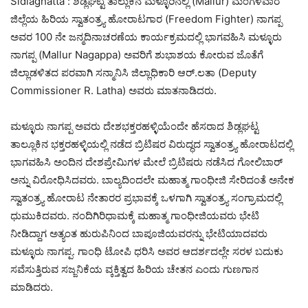
Sidlaghatta : ಶಿಡ್ಲಘಟ್ಟ ತಾಲ್ಲುಕಿನ ಮಳ್ಳೂರಿನಲ್ಲಿ (Mallur) ಮಂಗಳವಾರ
ಜಿಲ್ಲೆಯ ಹಿರಿಯ ಸ್ವಾತಂತ್ರ್ಯ ಹೋರಾಟಗಾರ (Freedom Fighter) ನಾಗಪ್ಪ
ಅವರ 100 ನೇ ಜನ್ಮದಿನಾಚರಣೆಯ ಕಾರ್ಯಕ್ರಮದಲ್ಲಿ ಭಾಗವಹಿಸಿ ಮಳ್ಳೂರು
ನಾಗಪ್ಪ (Mallur Nagappa) ಅವರಿಗೆ ಶುಭಾಶಯ ಕೋರುವ ಜೊತೆಗೆ
ಜಿಲ್ಲಾಡಳಿತದ ಪರವಾಗಿ ಸನ್ಮಾನಿಸಿ ಜಿಲ್ಲಾಧಿಕಾರಿ ಆರ್.ಲತಾ (Deputy
Commissioner R. Latha) ಅವರು ಮಾತನಾಡಿದರು.
ಮಳ್ಳೂರು ನಾಗಪ್ಪ ಅವರು ದೇಶಭಕ್ತರಹಳ್ಳಿಯೆಂದೇ ಹೆಸರಾದ ಶಿಡ್ಲಘಟ್ಟ
ತಾಲ್ಲೂಕಿನ‌ ಭಕ್ತರಹಳ್ಳಿಯಲ್ಲಿ ನಡೆದ ಬ್ರಿಟಿಷರ ವಿರುದ್ಧದ ಸ್ವಾತಂತ್ರ್ಯ ಹೋರಾಟದಲ್ಲಿ
ಭಾಗವಹಿಸಿ ಅಂದಿನ‌ ದೇಶಪ್ರೇಮಿಗಳ ಮೇಲೆ ಬ್ರಿಟಿಷರು ನಡೆಸಿದ ಗೋಲಿಬಾರ್
ಅನ್ನು ವಿರೋಧಿಸಿದವರು. ಬಾಲ್ಯದಿಂದಲೇ ಮಹಾತ್ಮ ಗಾಂಧೀಜಿ ಸೇರಿದಂತೆ ಅನೇಕ
ಸ್ವಾತಂತ್ರ್ಯ ಹೋರಾಟ ನೇತಾರರ ಪ್ರಭಾವಕ್ಕೆ ಒಳಗಾಗಿ ಸ್ವಾತಂತ್ರ್ಯ ಸಂಗ್ರಾಮದಲ್ಲಿ
ಧುಮುಕಿದವರು. ನಂದಿಗಿರಿಧಾಮಕ್ಕೆ ಮಹಾತ್ಮ ಗಾಂಧೀಜಿಯವರು ಭೇಟಿ
ನೀಡಿದ್ದಾಗ ಅತ್ಯಂತ ಹುರುಪಿನಿಂದ ಬಾಪೂಜಿಯವರನ್ನು ಭೇಟಿಯಾದವರು
ಮಳ್ಳೂರು ನಾಗಪ್ಪ. ಗಾಂಧಿ ಟೋಪಿ ಧರಿಸಿ ಅವರ ಆದರ್ಶದಲ್ಲೇ ಸರಳ ಬದುಕು
ಸವೆಸುತ್ತಿರುವ ಸಜ್ಜನಿಕೆಯ ವ್ಕಕ್ತಿತ್ವದ ಹಿರಿಯ ಚೇತನ ಎಂದು ಗುಣಗಾನ‌
ಮಾಡಿದರು.