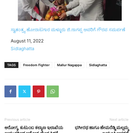
ಸ್ವಾತಂತ್ರ್ಯ ಹೋರಾಟಗಾರ ಮಳ್ಳೂರು ಜಿ.ನಾಗಪ್ಪ ಅವರಿಗೆ ಗೌರವ ಸಮರ್ಪಣೆ
Date
August 11, 2022
In relation to
Sidlaghatta
TAGS
Freedom Fighter
Mallur Nagappa
Sidlaghatta
Previous article
Next article
ಆರೋಗ್ಯ, ಕುಟುಂಬ ಕಲ್ಯಾಣ ಇಲಾಖೆಯ
ಭಗೀರಥ ಹಾಗೂ ಹೇಮರೆಡ್ಡಿ ಮಲ್ಲಮ್ಮ