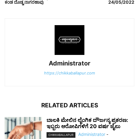
ಕಂಡ ದೊಡ್ಡ ನಾಗರಹಾವು
24/05/2022
Administrator
https://chikkaballapur.com
RELATED ARTICLES
ಬಾಲಕಿ ಮೇಲಿನ ಲೈಂಗಿಕ ದೌರ್ಜನ್ಯ ಪ್ರಕರಣ:
ಇಬ್ಬರು ಆರೋಪಿಗಳಿಗೆ 20 ವರ್ಷ ಜೈಲು
Administrator
-
CHIKKABALLAPUR