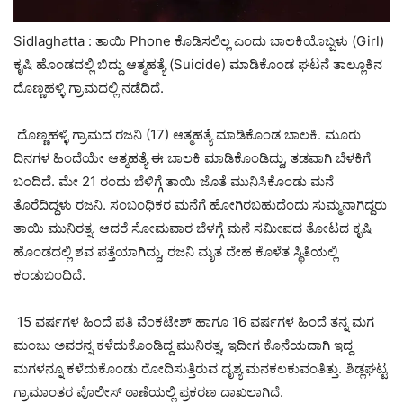
Sidlaghatta : ತಾಯಿ Phone ಕೊಡಿಸಲಿಲ್ಲ ಎಂದು ಬಾಲಕಿಯೊಬ್ಬಳು (Girl)
ಕೃಷಿ ಹೊಂಡದಲ್ಲಿ ಬಿದ್ದು ಆತ್ಮಹತ್ಯೆ (Suicide) ಮಾಡಿಕೊಂಡ ಘಟನೆ ತಾಲ್ಲೂಕಿನ
ದೊಣ್ಣಹಳ್ಳಿ ಗ್ರಾಮದಲ್ಲಿ ನಡೆದಿದೆ.
ದೊಣ್ಣಹಳ್ಳಿ ಗ್ರಾಮದ ರಜನಿ (17) ಆತ್ಮಹತ್ಯೆ ಮಾಡಿಕೊಂಡ ಬಾಲಕಿ. ಮೂರು
ದಿನಗಳ ಹಿಂದೆಯೇ ಆತ್ಮಹತ್ಯೆ ಈ ಬಾಲಕಿ ಮಾಡಿಕೊಂಡಿದ್ದು, ತಡವಾಗಿ ಬೆಳಕಿಗೆ
ಬಂದಿದೆ. ಮೇ 21 ರಂದು ಬೆಳಿಗ್ಗೆ ತಾಯಿ ಜೊತೆ ಮುನಿಸಿಕೊಂಡು ಮನೆ
ತೊರೆದಿದ್ದಳು ರಜನಿ. ಸಂಬಂಧಿಕರ ಮನೆಗೆ ಹೋಗಿರಬಹುದೆಂದು ಸುಮ್ಮನಾಗಿದ್ದರು
ತಾಯಿ ಮುನಿರತ್ನ. ಆದರೆ ಸೋಮವಾರ ಬೆಳಗ್ಗೆ ಮನೆ ಸಮೀಪದ ತೋಟದ ಕೃಷಿ
ಹೊಂಡದಲ್ಲಿ ಶವ ಪತ್ತೆಯಾಗಿದ್ದು, ರಜನಿ ಮೃತ ದೇಹ ಕೊಳೆತ ಸ್ಥಿತಿಯಲ್ಲಿ
ಕಂಡುಬಂದಿದೆ.
15 ವರ್ಷಗಳ ಹಿಂದೆ ಪತಿ ವೆಂಕಟೇಶ್ ಹಾಗೂ 16 ವರ್ಷಗಳ ಹಿಂದೆ ತನ್ನ ಮಗ
ಮಂಜು ಅವರನ್ನ ಕಳೆದುಕೊಂಡಿದ್ದ ಮುನಿರತ್ನ, ಇದೀಗ ಕೊನೆಯದಾಗಿ ಇದ್ದ
ಮಗಳನ್ನೂ ಕಳೆದುಕೊಂಡು ರೋದಿಸುತ್ತಿರುವ ದೃಶ್ಯ ಮನಕಲಕುವಂತಿತ್ತು. ಶಿಡ್ಲಘಟ್ಟ
ಗ್ರಾಮಾಂತರ ಪೊಲೀಸ್ ಠಾಣೆಯಲ್ಲಿ ಪ್ರಕರಣ ದಾಖಲಾಗಿದೆ.