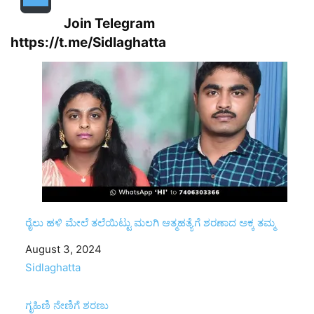
Join Telegram
https://t.me/Sidlaghatta
ರೈಲು ಹಳಿ ಮೇಲೆ ತಲೆಯಿಟ್ಟು ಮಲಗಿ ಆತ್ಮಹತ್ಯೆಗೆ ಶರಣಾದ ಅಕ್ಕ ತಮ್ಮ
Date
August 3, 2024
In relation to
Sidlaghatta
ಗೃಹಿಣಿ ನೇಣಿಗೆ ಶರಣು