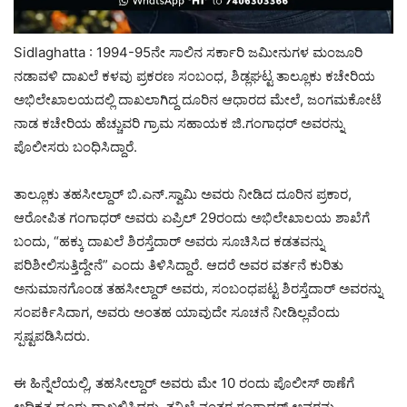
Sidlaghatta : 1994-95ನೇ ಸಾಲಿನ ಸರ್ಕಾರಿ ಜಮೀನುಗಳ ಮಂಜೂರಿ
ನಡಾವಳಿ ದಾಖಲೆ ಕಳವು ಪ್ರಕರಣ ಸಂಬಂಧ, ಶಿಡ್ಲಘಟ್ಟ ತಾಲ್ಲೂಕು ಕಚೇರಿಯ
ಅಭಿಲೇಖಾಲಯದಲ್ಲಿ ದಾಖಲಾಗಿದ್ದ ದೂರಿನ ಆಧಾರದ ಮೇಲೆ, ಜಂಗಮಕೋಟೆ
ನಾಡ ಕಚೇರಿಯ ಹೆಚ್ಚುವರಿ ಗ್ರಾಮ ಸಹಾಯಕ ಜಿ.ಗಂಗಾಧರ್ ಅವರನ್ನು
ಪೊಲೀಸರು ಬಂಧಿಸಿದ್ದಾರೆ.
ತಾಲ್ಲೂಕು ತಹಸೀಲ್ದಾರ್ ಬಿ.ಎನ್.ಸ್ವಾಮಿ ಅವರು ನೀಡಿದ ದೂರಿನ ಪ್ರಕಾರ,
ಆರೋಪಿತ ಗಂಗಾಧರ್ ಅವರು ಏಪ್ರಿಲ್ 29ರಂದು ಅಭಿಲೇಖಾಲಯ ಶಾಖೆಗೆ
ಬಂದು, “ಹಕ್ಕು ದಾಖಲೆ ಶಿರಸ್ತೆದಾರ್ ಅವರು ಸೂಚಿಸಿದ ಕಡತವನ್ನು
ಪರಿಶೀಲಿಸುತ್ತಿದ್ದೇನೆ” ಎಂದು ತಿಳಿಸಿದ್ದಾರೆ. ಆದರೆ ಅವರ ವರ್ತನೆ ಕುರಿತು
ಅನುಮಾನಗೊಂಡ ತಹಸೀಲ್ದಾರ್ ಅವರು, ಸಂಬಂಧಪಟ್ಟ ಶಿರಸ್ತೆದಾರ್ ಅವರನ್ನು
ಸಂಪರ್ಕಿಸಿದಾಗ, ಅವರು ಅಂತಹ ಯಾವುದೇ ಸೂಚನೆ ನೀಡಿಲ್ಲವೆಂದು
ಸ್ಪಷ್ಟಪಡಿಸಿದರು.
ಈ ಹಿನ್ನೆಲೆಯಲ್ಲಿ, ತಹಸೀಲ್ದಾರ್ ಅವರು ಮೇ 10 ರಂದು ಪೊಲೀಸ್ ಠಾಣೆಗೆ
ಅಧಿಕೃತ ದೂರು ದಾಖಲಿಸಿದರು. ತನಿಖೆ ನಂತರ ಗಂಗಾಧರ್ ಅವರನ್ನು