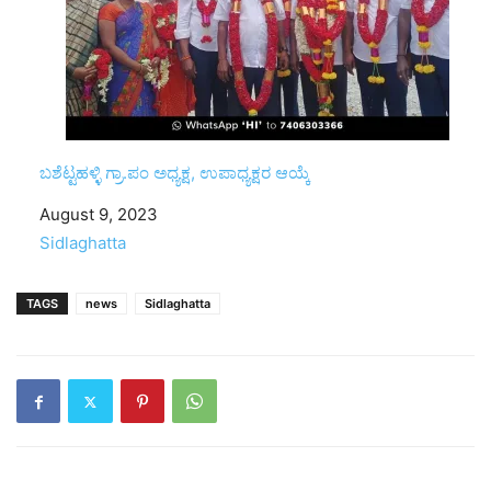
ಬಶೆಟ್ಟಹಳ್ಳಿ ಗ್ರಾ.ಪಂ ಅಧ್ಯಕ್ಷ, ಉಪಾಧ್ಯಕ್ಷರ ಆಯ್ಕೆ
Date
August 9, 2023
In relation to
Sidlaghatta
TAGS
news
Sidlaghatta