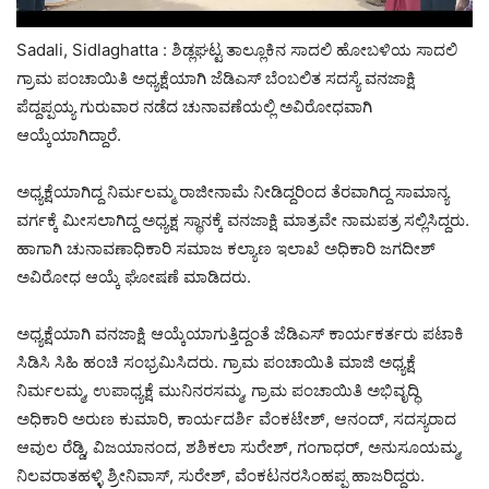
Sadali, Sidlaghatta : ಶಿಡ್ಲಘಟ್ಟ ತಾಲ್ಲೂಕಿನ ಸಾದಲಿ ಹೋಬಳಿಯ ಸಾದಲಿ
ಗ್ರಾಮ ಪಂಚಾಯಿತಿ ಅಧ್ಯಕ್ಷೆಯಾಗಿ ಜೆಡಿಎಸ್ ಬೆಂಬಲಿತ ಸದಸ್ಯೆ ವನಜಾಕ್ಷಿ
ಪೆದ್ದಪ್ಪಯ್ಯ ಗುರುವಾರ ನಡೆದ ಚುನಾವಣೆಯಲ್ಲಿ ಅವಿರೋಧವಾಗಿ
ಆಯ್ಕೆಯಾಗಿದ್ದಾರೆ.
ಅಧ್ಯಕ್ಷೆಯಾಗಿದ್ದ ನಿರ್ಮಲಮ್ಮ ರಾಜೀನಾಮೆ ನೀಡಿದ್ದರಿಂದ ತೆರವಾಗಿದ್ದ ಸಾಮಾನ್ಯ
ವರ್ಗಕ್ಕೆ ಮೀಸಲಾಗಿದ್ದ ಅಧ್ಯಕ್ಷ ಸ್ಥಾನಕ್ಕೆ ವನಜಾಕ್ಷಿ ಮಾತ್ರವೇ ನಾಮಪತ್ರ ಸಲ್ಲಿಸಿದ್ದರು.
ಹಾಗಾಗಿ ಚುನಾವಣಾಧಿಕಾರಿ ಸಮಾಜ ಕಲ್ಯಾಣ ಇಲಾಖೆ ಅಧಿಕಾರಿ ಜಗದೀಶ್
ಅವಿರೋಧ ಆಯ್ಕೆ ಘೋಷಣೆ ಮಾಡಿದರು.
ಅಧ್ಯಕ್ಷೆಯಾಗಿ ವನಜಾಕ್ಷಿ ಆಯ್ಕೆಯಾಗುತ್ತಿದ್ದಂತೆ ಜೆಡಿಎಸ್ ಕಾರ್ಯಕರ್ತರು ಪಟಾಕಿ
ಸಿಡಿಸಿ ಸಿಹಿ ಹಂಚಿ ಸಂಭ್ರಮಿಸಿದರು. ಗ್ರಾಮ ಪಂಚಾಯಿತಿ ಮಾಜಿ ಅಧ್ಯಕ್ಷೆ
ನಿರ್ಮಲಮ್ಮ, ಉಪಾಧ್ಯಕ್ಷೆ ಮುನಿನರಸಮ್ಮ, ಗ್ರಾಮ ಪಂಚಾಯಿತಿ ಅಭಿವೃದ್ಧಿ
ಅಧಿಕಾರಿ ಅರುಣ ಕುಮಾರಿ, ಕಾರ್ಯದರ್ಶಿ ವೆಂಕಟೇಶ್, ಆನಂದ್, ಸದಸ್ಯರಾದ
ಆವುಲ ರೆಡ್ಡಿ, ವಿಜಯಾನಂದ, ಶಶಿಕಲಾ ಸುರೇಶ್, ಗಂಗಾಧರ್, ಅನುಸೂಯಮ್ಮ,
ನಿಲವರಾತಹಳ್ಳಿ ಶ್ರೀನಿವಾಸ್, ಸುರೇಶ್, ವೆಂಕಟನರಸಿಂಹಪ್ಪ ಹಾಜರಿದ್ದರು.