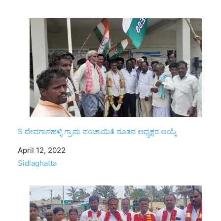
S ದೇವಗಾನಹಳ್ಳಿ ಗ್ರಾಮ ಪಂಚಾಯಿತಿ ನೂತನ ಅಧ್ಯಕ್ಷರ ಆಯ್ಕೆ
Date
April 12, 2022
In relation to
Sidlaghatta