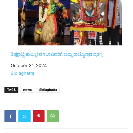
ಶಿಡ್ಲಘಟ್ಟ ತಾಲ್ಲೂಕಿನ ಕಲಾವಿದರಿಗೆ ಜಿಲ್ಲಾ ರಾಜ್ಯೋತ್ಸವ ಪ್ರಶಸ್ತಿ
Date
October 31, 2024
In relation to
Sidlaghatta
TAGS
news
Sidlaghatta