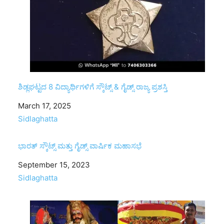
ಶಿಡ್ಲಘಟ್ಟದ 8 ವಿದ್ಯಾರ್ಥಿಗಳಿಗೆ ಸ್ಕೌಟ್ಸ್ & ಗೈಡ್ಸ್ ರಾಜ್ಯ ಪ್ರಶಸ್ತಿ
Date
March 17, 2025
In relation to
Sidlaghatta
ಭಾರತ್ ಸ್ಕೌಟ್ಸ್ ಮತ್ತು ಗೈಡ್ಸ್ ವಾರ್ಷಿಕ ಮಹಾಸಭೆ
Date
September 15, 2023
In relation to
Sidlaghatta