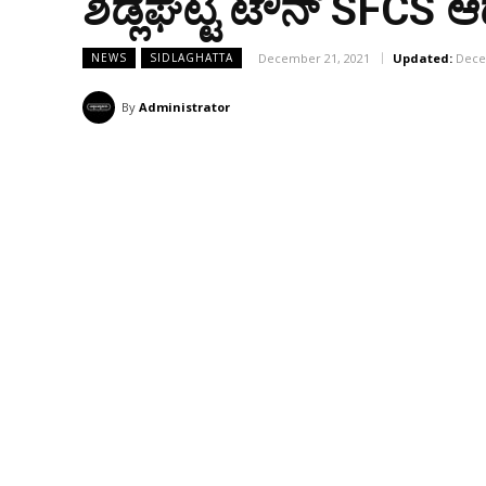
ಶಿಡ್ಲಘಟ್ಟ ಟೌನ್ SFCS
December 21, 2021
Updated:
Dece
NEWS
SIDLAGHATTA
By
Administrator