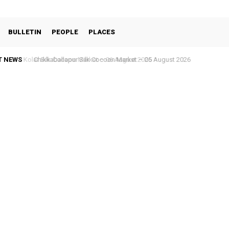
BULLETIN
PEOPLE
PLACES
T NEWS
Chikkaballapur Silk Cocoon Market – 05 August 2026