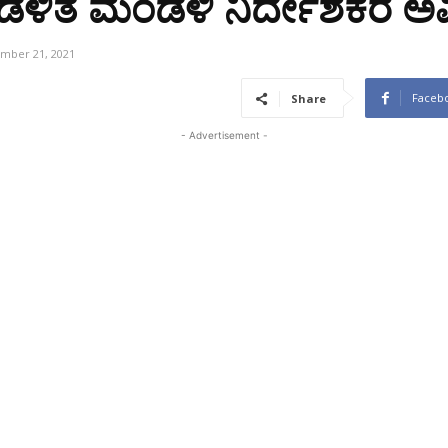
 ಆಡಳಿತ ಮಂಡಳಿ ನಿರ್ದೇಶಕರ ಅ
mber 21, 2021
Faceb
Share
- Advertisement -