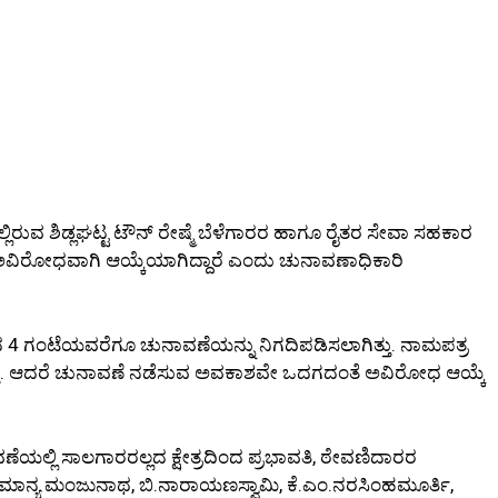
್ಲಿರುವ ಶಿಡ್ಲಘಟ್ಟ ಟೌನ್ ರೇಷ್ಮೆ ಬೆಳೆಗಾರರ ಹಾಗೂ ರೈತರ ಸೇವಾ ಸಹಕಾರ
ವಿರೋಧವಾಗಿ ಆಯ್ಕೆಯಾಗಿದ್ದಾರೆ ಎಂದು ಚುನಾವಣಾಧಿಕಾರಿ
ದ 4 ಗಂಟೆಯವರೆಗೂ ಚುನಾವಣೆಯನ್ನು ನಿಗದಿಪಡಿಸಲಾಗಿತ್ತು. ನಾಮಪತ್ರ
್ತು. ಆದರೆ ಚುನಾವಣೆ ನಡೆಸುವ ಅವಕಾಶವೇ ಒದಗದಂತೆ ಅವಿರೋಧ ಆಯ್ಕೆ
ಯಲ್ಲಿ ಸಾಲಗಾರರಲ್ಲದ ಕ್ಷೇತ್ರದಿಂದ ಪ್ರಭಾವತಿ, ಠೇವಣಿದಾರರ
 ಸಾಮಾನ್ಯ ಮಂಜುನಾಥ, ಬಿ.ನಾರಾಯಣಸ್ವಾಮಿ, ಕೆ.ಎಂ.ನರಸಿಂಹಮೂರ್ತಿ,