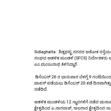
Sidlaghatta : ಶಿಡ್ಲಘಟ್ಟ ನಗರದ ಅಶೋಕ ರಸ್ತೆಯಲ
ಸಂಘದ ಆಡಳಿತ ಮಂಡಳಿ (SFCS) ನಿರ್ದೇಶಕರು ಅ
ಎಂ.ಮಂಜುನಾಥ ತಿಳಿಸಿದ್ದಾರೆ.
ಡಿಸೆಂಬರ್ 26 ರ ಭಾನುವಾರ ಬೆಳಗ್ಗೆ 9 ಗಂಟೆಯಿಂ
ವಾಪಸ್ ಪಡೆಯಲು ಡಿಸೆಂಬರ್ 20 ಕಡೆ ದಿನವಾಗಿತ
ನಡೆದಿದೆ.
ಆಡಳಿತ ಮಂಡಳಿಯ 12 ಸ್ಥಾನಗಳಿಗೆ ನಡೆದ ಚುನಾವಣೆ
ಕ್ಷೇತ್ರದಿಂದ ಎ.ನಾಗರಾಜ್, ಸಾಲಗಾರ ಕ್ಷೇತ್ರದಿಂದ