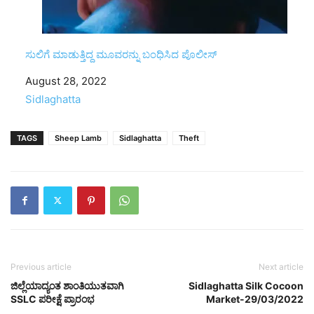
ಸುಲಿಗೆ ಮಾಡುತ್ತಿದ್ದ ಮೂವರನ್ನು ಬಂಧಿಸಿದ ಪೊಲೀಸ್
Date
August 28, 2022
In relation to
Sidlaghatta
TAGS
Sheep Lamb
Sidlaghatta
Theft
Previous article
Next article
ಜಿಲ್ಲೆಯಾದ್ಯಂತ ಶಾಂತಿಯುತವಾಗಿ
Sidlaghatta Silk Cocoon
SSLC ಪರೀಕ್ಷೆ ಪ್ರಾರಂಭ
Market-29/03/2022