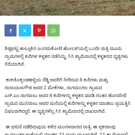
ಶಿಡ್ಲಘಟ್ಟ ತಾಲ್ಲೂಕಿನ ಜಂಗಮಕೋಟೆ ಹೋಬಳಿಯಲ್ಲಿ ಒಂದೇ ರಾತ್ರಿ ಮೂರು
ಗ್ರಾಮಗಳಲ್ಲಿ ಕುರಿಗಳ ಕಳ್ಳತನ ನಡೆಸಿದ್ದು, ಸಿಸಿ ಕ್ಯಾಮೆರಾದಲ್ಲಿ ಕಳ್ಳತನದ ದೃಶ್ಯಗಳು
ಸೆರೆಯಾಗಿವೆ.
ಕಾಕಚೊಕ್ಕಂಡಹಳ್ಳಿಯ ರೆಡ್ಡಿ ಅವರಿಗೆ ಸೇರಿರುವ 6 ಕುರಿಗಳು ಮತ್ತು
ನಾರಾಯಣಗೌಡ ಅವರ 2 ಮೇಕೆಗಳು, ನಾಗಮಂಗಲ ಗ್ರಾಮದ
ಎನ್.ಎಂ.ನಾಗರಾಜು ಅವರ 8 ಕುರಿಗಳನ್ನು ಕಳ್ಳತನ ಮಾಡಿ ನಂತರ ಹೊಸಪೇಟೆ
ಗ್ರಾಮದ ಮುನಿರಾಜು ಅವರ ಮನೆಯಲ್ಲಿ ಕುರಿಗಳನ್ನು ಕಳ್ಳತನ ಮಾಡಲು ಪ್ರಯತ್ನಿಸಿ
ವಿಫಲರಾಗಿದ್ದಾರೆ. ಈ ದೃಶ್ಯಗಳೆಲ್ಲ ಸಿಸಿ ಕ್ಯಾಮೆರಾದಲ್ಲಿ ದಾಖಲಾಗಿವೆ.
ಈ ಘಟನೆ ನಡೆದಿರುವುದು ಕಳೆದ ಮಂಗಳವಾರದ ರಾತ್ರಿ. ಈ ಪ್ರಕರಣವು
ಗ್ರಾಮಾಂತರ ಠಾಣೆಯಲ್ಲಿ ಮಾರ್ಚ್ 23 ರಂದು ದಾಖಲಾಗಿದೆ. ಸಿಸಿ ಕ್ಯಾಮೆರಾದಲ್ಲಿ