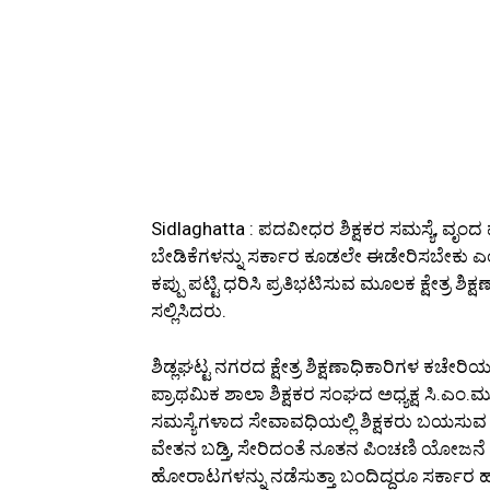
Sidlaghatta : ಪದವೀಧರ ಶಿಕ್ಷಕರ ಸಮಸ್ಯೆ, ವೃಂದ
ಬೇಡಿಕೆಗಳನ್ನು ಸರ್ಕಾರ ಕೂಡಲೇ ಈಡೇರಿಸಬೇಕು ಎಂ
ಕಪ್ಪು ಪಟ್ಟಿ ಧರಿಸಿ ಪ್ರತಿಭಟಿಸುವ ಮೂಲಕ ಕ್ಷೇತ್ರ 
ಸಲ್ಲಿಸಿದರು.
ಶಿಡ್ಲಘಟ್ಟ ನಗರದ ಕ್ಷೇತ್ರ ಶಿಕ್ಷಣಾಧಿಕಾರಿಗಳ ಕಚೇರಿಯ 
ಪ್ರಾಥಮಿಕ ಶಾಲಾ ಶಿಕ್ಷಕರ ಸಂಘದ ಅಧ್ಯಕ್ಷ ಸಿ.ಎಂ
ಸಮಸ್ಯೆಗಳಾದ ಸೇವಾವಧಿಯಲ್ಲಿ ಶಿಕ್ಷಕರು ಬಯಸುವ ಜಿಲ
ವೇತನ ಬಡ್ತಿ, ಸೇರಿದಂತೆ ನೂತನ ಪಿಂಚಣಿ ಯೋಜನೆ ರದ
ಹೋರಾಟಗಳನ್ನು ನಡೆಸುತ್ತಾ ಬಂದಿದ್ದರೂ ಸರ್ಕಾ