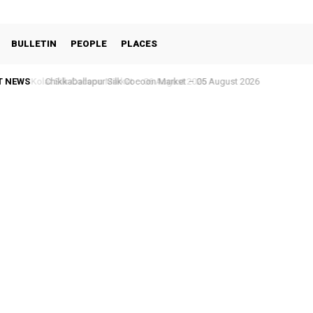
BULLETIN
PEOPLE
PLACES
T NEWS
Chikkaballapur Silk Cocoon Market – 05 August 2026