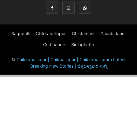
Bagepalli
Chikkaballapur
Chintamani
Gauribidanur
Gudibande
Sidlaghatta
©
Chikkaballapur | Chikballapur | Chikkaballapura Latest
Breaking New Stories | ಚಿಕ್ಕಬಳ್ಳಾಪುರ ಸುದ್ದಿ