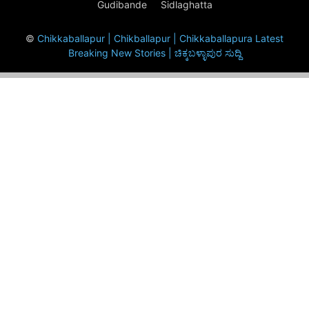
Gudibande
Sidlaghatta
©
Chikkaballapur | Chikballapur | Chikkaballapura Latest
Breaking New Stories | ಚಿಕ್ಕಬಳ್ಳಾಪುರ ಸುದ್ದಿ