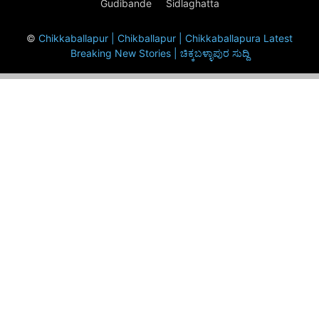
Gudibande
Sidlaghatta
©
Chikkaballapur | Chikballapur | Chikkaballapura Latest
Breaking New Stories | ಚಿಕ್ಕಬಳ್ಳಾಪುರ ಸುದ್ದಿ