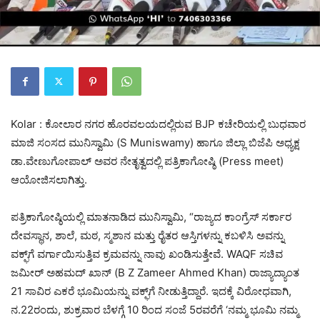
Kolar : ಕೋಲಾರ ನಗರ ಹೊರವಲಯದಲ್ಲಿರುವ BJP ಕಚೇರಿಯಲ್ಲಿ ಬುಧವಾರ
ಮಾಜಿ ಸಂಸದ ಮುನಿಸ್ವಾಮಿ (S Muniswamy) ಹಾಗೂ ಜಿಲ್ಲಾ ಬಿಜೆಪಿ ಅಧ್ಯಕ್ಷ
ಡಾ.ವೇಣುಗೋಪಾಲ್ ಅವರ ನೇತೃತ್ವದಲ್ಲಿ ಪತ್ರಿಕಾಗೋಷ್ಠಿ (Press meet)
ಆಯೋಜಿಸಲಾಗಿತ್ತು.
ಪತ್ರಿಕಾಗೋಷ್ಠಿಯಲ್ಲಿ ಮಾತನಾಡಿದ ಮುನಿಸ್ವಾಮಿ, “ರಾಜ್ಯದ ಕಾಂಗ್ರೆಸ್ ಸರ್ಕಾರ
ದೇವಸ್ಥಾನ, ಶಾಲೆ, ಮಠ, ಸ್ಮಶಾನ ಮತ್ತು ರೈತರ ಆಸ್ತಿಗಳನ್ನು ಕಬಳಿಸಿ ಅವನ್ನು
ವಕ್ಫ್‌ಗೆ ವರ್ಗಾಯಿಸುತ್ತಿವ ಕ್ರಮವನ್ನು ನಾವು ಖಂಡಿಸುತ್ತೇವೆ. WAQF ಸಚಿವ
ಜಮೀರ್ ಅಹಮದ್ ಖಾನ್ (B Z Zameer Ahmed Khan) ರಾಜ್ಯಾದ್ಯಾಂತ
21 ಸಾವಿರ ಎಕರೆ ಭೂಮಿಯನ್ನು ವಕ್ಫ್‌ಗೆ ನೀಡುತ್ತಿದ್ದಾರೆ. ಇದಕ್ಕೆ ವಿರೋಧವಾಗಿ,
ನ.22ರಂದು, ಶುಕ್ರವಾರ ಬೆಳಗ್ಗೆ 10 ರಿಂದ ಸಂಜೆ 5ರವರೆಗೆ ‘ನಮ್ಮ ಭೂಮಿ ನಮ್ಮ