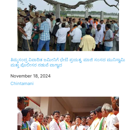
ತಿಮ್ಮಸಂದ್ರ ವಿವಾದಿತ ಜಮೀನಿಗೆ ಭೇಟಿ ಪ್ರಯತ್ನ, ಮಾಜಿ ಸಂಸದ ಮುನಿಸ್ವಾಮಿ
ಮತ್ತು ಪೊಲೀಸರ ನಡುವೆ ವಾಗ್ವಾದ
Date
November 18, 2024
In relation to
Chintamani