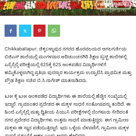
Chikkaballapur: ಚಿಕ್ಕಬಳ್ಳಾಪುರ ನಗರದ ಹೊರವಲಯದ ಅಗಲಗುರ್ಕಿಯ
ಬಿಜಿಎಸ್ ಶಾಲೆಯಲ್ಲಿ ಮಂಗಳವಾರ ಆದಿಚುಂಚನಗಿರಿ ಶಿಕ್ಷಣ ಟ್ರಸ್ಟ್ ಶಾಲೆಗಳಲ್ಲಿ
ಎಸ್ಸೆಸ್ಸೆಲ್ಸಿ ಪರೀಕ್ಷೆಯಲ್ಲಿ 625ಕ್ಕೆ 625 ಅಂಕಪಡೆದ ವಿದ್ಯಾರ್ಥಿಗಳಿಗೆ
ಹಮ್ಮಿಕೊಳ್ಳಲಾಗಿದ್ದ ಪ್ರತಿಭಾ ಪುರಸ್ಕಾರ ಕಾರ್ಯಕ್ರಮ ಉದ್ಘಾಟಿಸಿ ಪ್ರಾಥಮಿಕ ಮತ್ತು
ಪ್ರೌಢ ಶಿಕ್ಷಣ ಸಚಿವ ಬಿ.ಸಿ.ನಾಗೇಶ್ ಮಾತನಾಡಿದರು.
೬೨೫ ಕ್ಕೆ ೬೨೫ ಅಂಕ‍ಪಡೆದ ವಿದ್ಯಾರ್ಥಿಗಳು ಈ ಶಾಲೆಯಲ್ಲಿ ಹೆಚ್ಚಿನ ಸಂಖ್ಯೆಯಲ್ಲಿ
ಇದ್ದಾರೆ. ಗ್ರಾಮಾಂತರ ‍ಪ್ರದೇಶದ ಈ ಮಕ್ಕಳ ಸಾಧನೆ ಸಂತೋಷವನ್ನು ತಂದಿದೆ. ಈ
ಹಿಂದೆ ಎಸ್ಸೆಸ್ಸೆಲ್ಸಿ ಮತ್ತು ದ್ವಿತೀಯ ಪಿಯುಸಿ ಪರೀಕ್ಷೆಗಳಲ್ಲಿ ಬೆಂಗಳೂರು ಸೇರಿದಂತೆ
ನಗರ ಪ್ರದೇಶದ ವಿದ್ಯಾರ್ಥಿಗಳು ಉತ್ತಮ ಸಾಧನೆ ಮಾಡುತ್ತಿದ್ದರು. ಈಗ ಗ್ರಾಮೀಣ
ಮಕ್ಕಳು ಈ ಸ್ಥಾನ ಪಡೆಯುತ್ತಿದ್ದಾರೆ. ಇದು ಒಳ್ಳೆಯ ಬೆಳವಣಿಗೆ, ಗ್ರಾಮೀಣ ಮಕ್ಕಳ
ಸಾಧನೆ ಪ್ರಶಂಸೆಗೆ ಅರ್ಹ ಎಂದು ಅವರು ಹೇಳಿದರು.