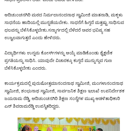
ಆದಿಚುಂಚನಗಿರಿ ಮಠದ ನಿರ್ಮಲಾನಂದನಾಥ ಸ್ವಾಮೀಜಿ ಮಾತನಾಡಿ, ಮಕ್ಕಳು
ಸಾಧನೆಯ ಹಾದಿಯಲ್ಲಿ ಮುನ್ನಡೆಯಬೇಕು. ಸಾಧನೆಗೆ ಹಿಗ್ಗದೆ ಮತ್ತಷ್ಟು ಸಾಧಿಸುವ
ಛಲವನ್ನು ಬೆಳೆಸಿಕೊಳ್ಳಬೇಕು.ಸನ್ಮಾರ್ಗದಲ್ಲಿ ಬೆಳೆದರೆ ಅವರ ಭವಿಷ್ಯ ಸಹ
ಉಜ್ವಲವಾಗುತ್ತದೆ ಎಂದು ಹೇಳಿದರು.
ವಿದ್ಯಾರ್ಥಿಗಳು ಉನ್ನಮ ಕೋರ್ಸ್‌ಗಳನ್ನು ಆಯ್ಕೆ ಮಾಡಿಕೊಂಡು ಶೈಕ್ಷಣಿಕ
ಪ್ರಗತಿಯನ್ನು ಸಾಧಿಸಿ. ಯಾವುದೇ ವಿಚಾರಕ್ಕೂ ಕುಗ್ಗದೆ ಮುನ್ನುಗ್ಗುವ ಗುಣ
ಬೆಳೆಸಿಕೊಳ್ಳಬೇಕು ಎಂದರು.
ಕಾರ್ಯಕ್ರಮದಲ್ಲಿ ಪುರುಷೋತ್ತಮಾನಂದನಾಥ ಸ್ವಾಮೀಜಿ, ಮಂಗಳಾನಂದನಾಥ
ಸ್ವಾಮೀಜಿ, ಶಂಭುನಾಥ ಸ್ವಾಮೀಜಿ, ಸಾರ್ವಜನಿಕ ಶಿಕ್ಷಣ ಇಲಾಖೆ ಉಪನಿರ್ದೇಶಕ
ಜಯರಾಮ ರೆಡ್ಡಿ, ಆದಿಚುಂಚನಗಿರಿ ಶಿಕ್ಷಣ ಸಂಸ್ಥೆಗಳ ಮುಖ್ಯ ಆಡಳಿತಾಧಿಕಾರಿ
ಎನ್ ಶಿವರಾಮರೆಡ್ಡಿ ಉಪಸ್ಥಿತರಿದ್ದರು.