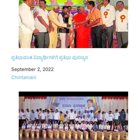
ಪ್ರತಿಭಾವಂತ ವಿದ್ಯಾರ್ಥಿಗಳಿಗೆ ಪ್ರತಿಭಾ ಪುರಸ್ಕಾರ
Date
September 2, 2022
In relation to
Chintamani