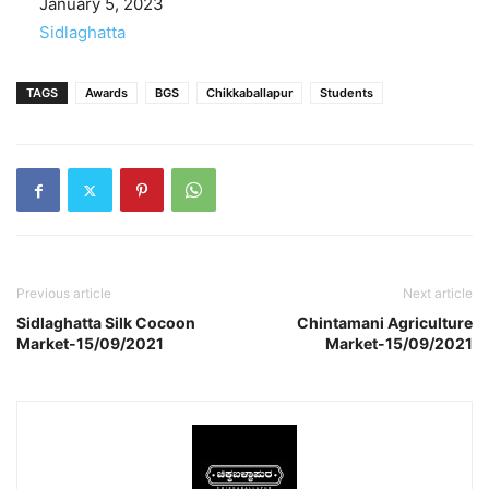
Date
January 5, 2023
In relation to
Sidlaghatta
TAGS
Awards
BGS
Chikkaballapur
Students
Previous article
Next article
Sidlaghatta Silk Cocoon
Chintamani Agriculture
Market-15/09/2021
Market-15/09/2021