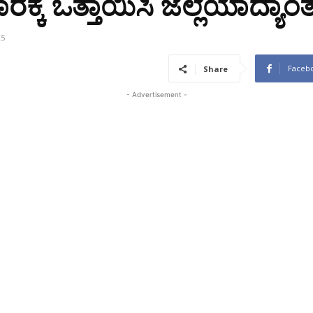
ಕ್ಕೆ ಒತ್ತಾಯಿಸಿ ಜೆಲ್ಲೆಯಾದ್ಯ
25
Faceb
Share
- Advertisement -