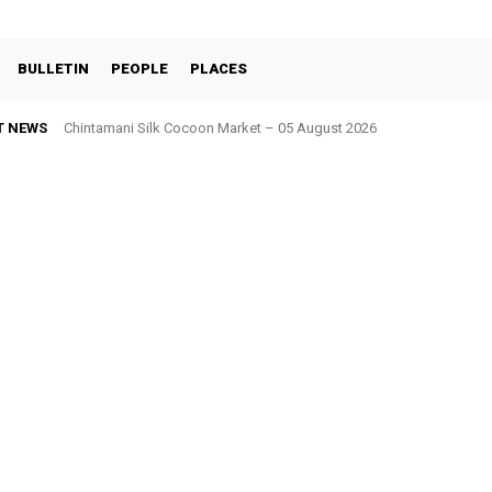
BULLETIN
PEOPLE
PLACES
T NEWS
Chintamani Silk Cocoon Market – 05 August 2026