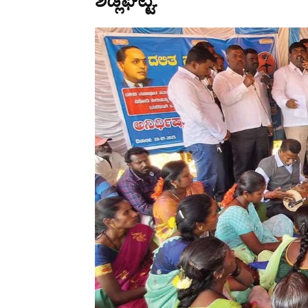
ಶಿಡ್ಲಘಟ್ಟ: