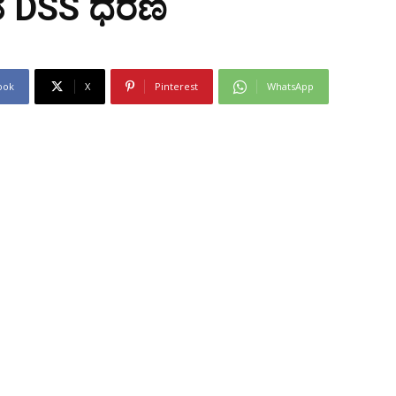
ಾಂತ DSS ಧರಣಿ
ook
X
Pinterest
WhatsApp