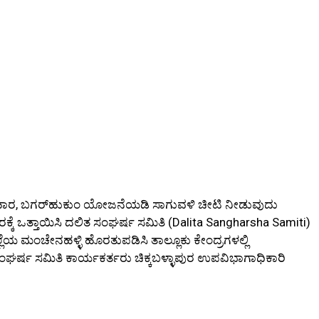
ರಿಹಾರ, ಬಗರ್‌ಹುಕುಂ ಯೋಜನೆಯಡಿ ಸಾಗುವಳಿ ಚೀಟಿ ನೀಡುವುದು
ರಕ್ಕೆ ಒತ್ತಾಯಿಸಿ ದಲಿತ ಸಂಘರ್ಷ ಸಮಿತಿ (Dalita Sangharsha Samiti)
ೆಯ ಮಂಚೇನಹಳ್ಳಿ ಹೊರತುಪಡಿಸಿ ತಾಲ್ಲೂಕು ಕೇಂದ್ರಗಳಲ್ಲಿ
ತ ಸಂಘರ್ಷ ಸಮಿತಿ ಕಾರ್ಯಕರ್ತರು ಚಿಕ್ಕಬಳ್ಳಾಪುರ ಉಪವಿಭಾಗಾಧಿಕಾರಿ