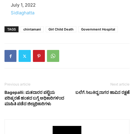
Date
July 1, 2022
In relation to
Sidlaghatta
TAGS
chintamani
Girl Child Death
Government Hospital
Previous article
Next article
Bagepalli: ಮತದಾರರ ಪಟ್ಟಿಯ
ಬಲೆಗೆ ಸಿಲುಕಿದ್ದ ನಾಗರ ಹಾವಿನ ರಕ್ಷಣೆ
ಪರಿಷ್ಕರಣೆ ಹಂತದ ಬಗ್ಗೆ ಅಧಿಕಾರಿಗಳಿಂದ
ಮಾಹಿತಿ ಪಡೆದ ಜಿಲ್ಲಾಧಿಕಾರಿಗಳು