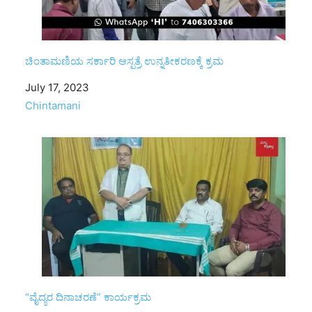
ಚಿಂತಾಮಣಿಯ ಸರ್ಕಾರಿ ಆಸ್ಪತ್ರೆ ಉನ್ನತೀಕರಣಕ್ಕೆ ಕ್ರಮ
Date
July 17, 2023
In relation to
Chintamani
“ವೈದ್ಯರ ದಿನಾಚರಣೆ” ಕಾರ್ಯಕ್ರಮ