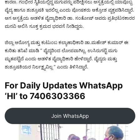
ಕಾರಣ. ಗಂಭೀರ ಸ್ಥಿತಿಯಲ್ಲಿದ್ದ ಮಗುವನ್ನು ಪರೀಕ್ಷಿಸಲು ಆಸ್ಪತ್ರೆಯಲ್ಲಿ ಯಾವೊಬ್ಬ
ವೈದ್ಯ ಹಾಗೂ ಶುಶ್ರೂಷಕಿ ಇರಲಿಲ್ಲ ಎಂದು ಪೋಷಕರು ಆಕ್ರೋಶ ವ್ಯಕ್ತಪಡಿಸಿದ್ದಾರೆ.
ಆಗ ಆಸ್ಪತ್ರೆಯ ಆಡಳಿತ ವೈದ್ಯಾಧಿಕಾರಿ ಡಾ. ಸಂತೋಷ್ ಅವರು ಪ್ರತಿಭಟನಕಾರರ
ಮನವಿ ಆಲಿಸಿ ಸೂಕ್ತ ಕ್ರಮದ ಭರವಸೆ ನೀಡಿದ್ದರು.
ಜಿಲ್ಲಾ ಆರೋಗ್ಯ ಮತ್ತು ಕುಟುಂಬ ಕಲ್ಯಾಣಾಧಿಕಾರಿ ಡಾ.ಮಹೇಶ್ ಕುಮಾರ್ ಈ
ಕುರಿತು ತನಿಖೆ ಮಾಡಿ ” ವೈದ್ಯರಿಂದ ಲೋಪವಾಗಿಲ್ಲ. ಉಸಿರುಗಟ್ಟಿ ಮಗು
ಮೃತಪಟ್ಟಿದೆ ಎಂದು ಆಡಳಿತ ವೈದ್ಯಾಧಿಕಾರಿ ಹೇಳಿದ್ದಾರೆ. ವೈದ್ಯರು ಮತ್ತು
ಶುಶ್ರೂಷಕಿಯರ ನಿರ್ಲಕ್ಷ್ಯವಿಲ್ಲ ” ಎಂದು ತಿಳಿಸಿದ್ದಾರೆ.
For Daily Updates WhatsApp
‘HI’ to
7406303366
Join WhatsApp