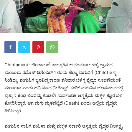
Chintamani : ಚಿಂತಾಮಣಿ ತಾಲ್ಲೂಕಿನ ಕಾನಗಮಾಕಲಹಳ್ಳಿ ಗ್ರಾಮದ
ಮಂಜುಳಾ ರಮೇಶ್‌ ಡಿಸೆಂಬರ್ 1 ರಂದು ಹೆಣ್ಣು ಮಗುವಿಗೆ (Child) ಜನ್ಮ
ನೀಡಿದ್ದು, ಮಗುವಿಗೆ ಜ್ವರವಿದ್ದ ಕಾರಣ ಶನಿವಾರ ಬೆಳಿಗ್ಗೆ ವೈದ್ಯರ ಸೂಚನೆಯಂತೆ
ಮಂಜುಳಾ ಎರಡು ಹನಿ ಔಷಧ ನೀಡಿದ್ದಾರೆ. ಬಳಿಕ ಮಗುವಿನ ಚಲನವಲನದಲ್ಲಿ
ವ್ಯತ್ಯಾಸ ಕಂಡ ಬಂದಿದ್ದು ಕೂಡಲೇ ಸಾರ್ವಜನಿಕ ಆಸ್ಪತ್ರೆಯ ಮಕ್ಕಳ ತಜ್ಞರ ಬಳಿ
ತೋರಿಸಿದ್ದಾರೆ. ಆಗ ಮಗು ಮೃತಪಟ್ಟಿದೆ (Death) ಎಂದು ಅಲ್ಲಿಯ ವೈದ್ಯರು
ತಿಳಿಸಿದ್ದಾರೆ.
ಮಗುವಿನ ಸಾವಿಗೆ ಮಹಿಳಾ ಮತ್ತು ಮಕ್ಕಳ ಸರ್ಕಾರಿ ಆಸ್ಪತ್ರೆಯ ವೈದ್ಯರ ನಿರ್ಲಕ್ಷ್ಯ