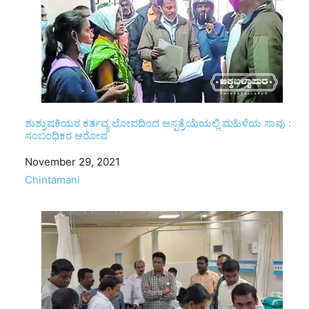
ಶುಶ್ರುಷಕಿಯರ ಕರ್ತವ್ಯ ಲೋಪದಿಂದ ಆಸ್ಪತ್ರೆಯೆಯಲ್ಲಿ ಮಹಿಳೆಯ ಸಾವು :
ಸಂಬಂಧಿಕರ ಆರೋಪ
Date
November 29, 2021
In relation to
Chintamani