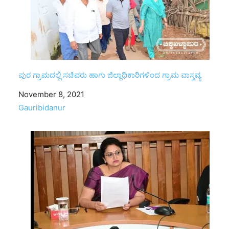
ಪುರ ಗ್ರಾಮದಲ್ಲಿ ಸಚಿವರು ಹಾಗು ಜಿಲ್ಲಾಧಿಕಾರಿಗಳಿಂದ ಗ್ರಾಮ ವಾಸ್ತವ್ಯ
Date
November 8, 2021
In relation to
Gauribidanur