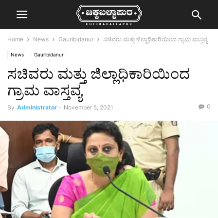
Home
News
Gauribidanur
ಸಚಿವರು ಮತ್ತು ಜಿಲ್ಲಾಧಿಕಾರಿಯಿಂದ ಗ್ರಾಮ ವಾಸ್ತವ್ಯ
News
Gauribidanur
ಸಚಿವರು ಮತ್ತು ಜಿಲ್ಲಾಧಿಕಾರಿಯಿಂದ
ಗ್ರಾಮ ವಾಸ್ತವ್ಯ
0
By
Administrator
-
November 5, 2021