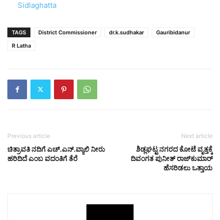
In relation to
Sidlaghatta
TAGS
District Commissioner
dr.k.sudhakar
Gauribidanur
R Latha
Previous article
Next article
ಚಿತ್ರಾವತಿ ನದಿಗೆ ಎಚ್.ಎನ್.ವ್ಯಾಲಿ ನೀರು
ಶಿಡ್ಲಘಟ್ಟ ನಗರದ ಕೋಟೆ ವೃತ್ತಕ್ಕೆ
ಹರಿದಿದೆ ಎಂಬ ವದಂತಿಗೆ ತೆರೆ
ದಿವಂಗತ ಪುನೀತ್ ರಾಜ್‌ಕುಮಾರ್
ಹೆಸರಿಡಲು ಒತ್ತಾಯ