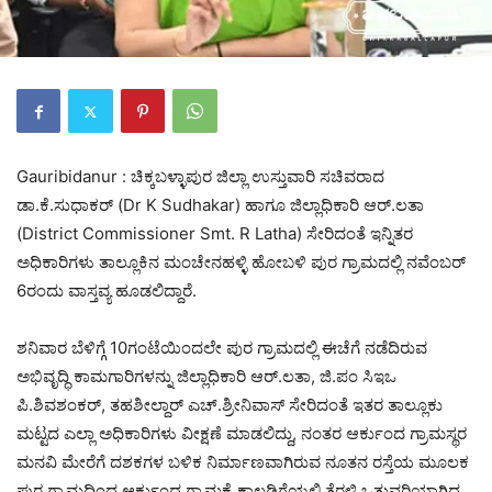
Gauribidanur : ಚಿಕ್ಕಬಳ್ಳಾಪುರ ಜಿಲ್ಲಾ ಉಸ್ತುವಾರಿ ಸಚಿವರಾದ
ಡಾ.ಕೆ.ಸುಧಾಕರ್ (Dr K Sudhakar) ಹಾಗೂ ಜಿಲ್ಲಾಧಿಕಾರಿ ಆರ್.ಲತಾ
(District Commissioner Smt. R Latha) ಸೇರಿದಂತೆ ಇನ್ನಿತರ
ಅಧಿಕಾರಿಗಳು ತಾಲ್ಲೂಕಿನ ಮಂಚೇನಹಳ್ಳಿ ಹೋಬಳಿ ಪುರ ಗ್ರಾಮದಲ್ಲಿ ನವೆಂಬರ್
6ರಂದು ವಾಸ್ತವ್ಯ ಹೂಡಲಿದ್ದಾರೆ.
ಶನಿವಾರ ಬೆಳಿಗ್ಗೆ 10ಗಂಟೆಯಿಂದಲೇ ಪುರ ಗ್ರಾಮದಲ್ಲಿ ಈಚೆಗೆ ನಡೆದಿರುವ
ಅಭಿವೃದ್ಧಿ ಕಾಮಗಾರಿಗಳನ್ನು ಜಿಲ್ಲಾಧಿಕಾರಿ ಆರ್‌.ಲತಾ, ಜಿ.ಪಂ ಸಿಇಒ
ಪಿ.ಶಿವಶಂಕರ್, ತಹಶೀಲ್ದಾರ್ ಎಚ್.ಶ್ರೀನಿವಾಸ್ ಸೇರಿದಂತೆ ಇತರ ತಾಲ್ಲೂಕು
‌ಮಟ್ಟದ ಎಲ್ಲಾ ಅಧಿಕಾರಿಗಳು ವೀಕ್ಷಣೆ ಮಾಡಲಿದ್ದು, ನಂತರ ಆರ್ಕುಂದ ಗ್ರಾಮಸ್ಥರ
ಮನವಿ ಮೇರೆಗೆ ದಶಕಗಳ‌ ಬಳಿಕ ನಿರ್ಮಾಣವಾಗಿರುವ ನೂತನ ರಸ್ತೆಯ ಮೂಲಕ
ಪುರ ಗ್ರಾಮದಿಂದ ಆರ್ಕುಂದ ಗ್ರಾಮಕ್ಕೆ ಕಾಲ್ನಡಿಗೆಯಲ್ಲಿ ತೆರಳಿ ಒತ್ತುವರಿಯಾಗಿದ್ದ