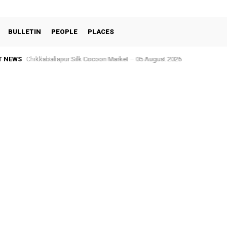
BULLETIN
PEOPLE
PLACES
T NEWS
Chintamani Silk Cocoon Market – 05 August 2026