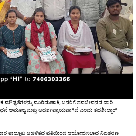
ಕ ಮೌಢ್ಯತೆಗಳನ್ನು ಮುರಿದುಹಾಕಿ, ಜನರಿಗೆ ನವಜೀವನದ ದಾರಿ
 ಅಮೂಲ್ಯ ಮತ್ತು ಆದರ್ಶಪ್ರಾಯವಾಗಿದೆ ಎಂದು ತಹಶೀಲ್ದಾರ್
ಳವಾರ ತಾಲ್ಲೂಕು ಆಡಳಿತದ ವತಿಯಿಂದ ಆಯೋಜಿಸಲಾದ ನಿಜಶರಣ