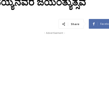
ಯ್ಯನವರ ಜಯಂತ್ಯುತ್ಸವ
Faceb
Share
- Advertisement -