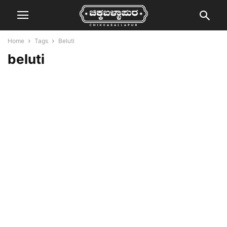
Home
Tags
Beluti
beluti