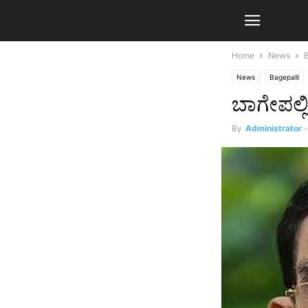
Home
News
B
News
Bagepalli
ಬಾಗೇಪಲ್ಲಿ
By
Administrator
-