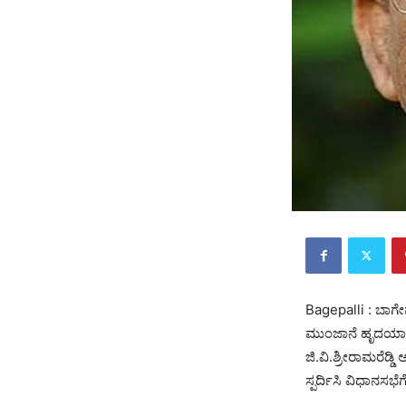
Bagepalli : ಬಾಗೇಪ
ಮುಂಜಾನೆ ಹೃದಯಾಘ
ಜಿ.ವಿ.ಶ್ರೀರಾಮರೆಡ್
ಸ್ಪರ್ದಿಸಿ ವಿಧಾನಸಭೆಗ