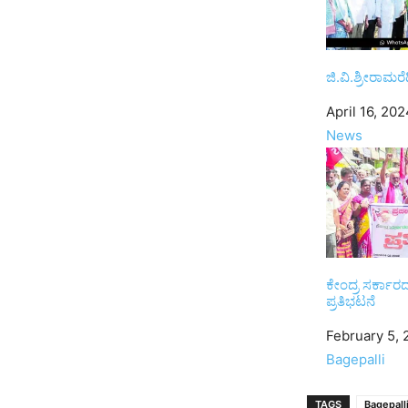
ಜಿ.ವಿ.ಶ್ರೀರಾಮರೆಡ್
Date
April 16, 20
In relation to
News
ಕೇಂದ್ರ ಸರ್ಕಾರ
ಪ್ರತಿಭಟನೆ
Date
February 5, 
In relation to
Bagepalli
TAGS
Bagepall