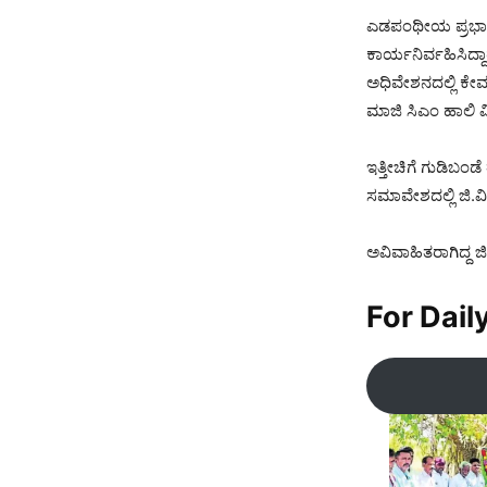
ಎಡಪಂಥೀಯ ಪ್ರಭಾವಿ 
ಕಾರ್ಯನಿರ್ವಹಿಸಿದ್ದ
ಅಧಿವೇಶನದಲ್ಲಿ ಕೇವಲ 
ಮಾಜಿ ಸಿಎಂ ಹಾಲಿ ವ
ಇತ್ತೀಚಿಗೆ ಗುಡಿಬಂಡೆ
ಸಮಾವೇಶದಲ್ಲಿ ಜಿ.ವಿ.
ಅವಿವಾಹಿತರಾಗಿದ್ದ ಜ
For Dail