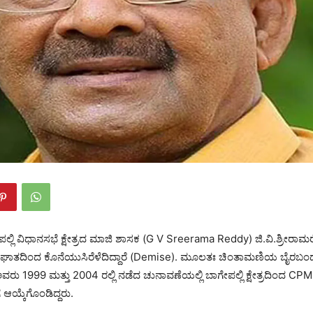
ಲ್ಲಿ ವಿಧಾನಸಭೆ ಕ್ಷೇತ್ರದ ಮಾಜಿ ಶಾಸಕ (G V Sreerama Reddy) ಜಿ.ವಿ.ಶ್ರೀರಾಮರೆಡ
ಾತದಿಂದ ಕೊನೆಯುಸಿರೆಳೆದಿದ್ದಾರೆ (Demise). ಮೂಲತಃ ಚಿಂತಾಮಣಿಯ ಬೈರಬಂ
ಡಿ ಅವರು 1999 ಮತ್ತು 2004 ರಲ್ಲಿ ನಡೆದ ಚುನಾವಣೆಯಲ್ಲಿ ಬಾಗೇಪಲ್ಲಿ ಕ್ಷೇತ್ರದಿಂದ C
ೆ ಆಯ್ಕೆಗೊಂಡಿದ್ದರು.