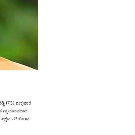
್ಡಿ (73) ಶುಕ್ರವಾರ
ಡ ಗ್ರಾಮದವರಾದ
PM ಪಕ್ಷದ ವತಿಯಿಂದ