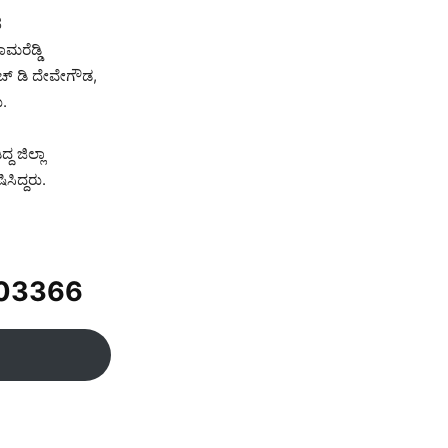
ಹ
ಮರೆಡ್ಡಿ
 ಎಚ್​ ಡಿ ದೇವೇಗೌಡ,
ು.
ದ ಜಿಲ್ಲಾ
ಸಿದ್ದರು.
03366