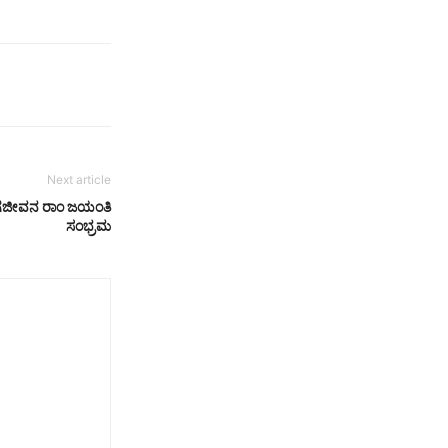
Next article
 ಜಗಜೀವನ ರಾಂ ಜಯಂತಿ
ಸಂಭ್ರಮ