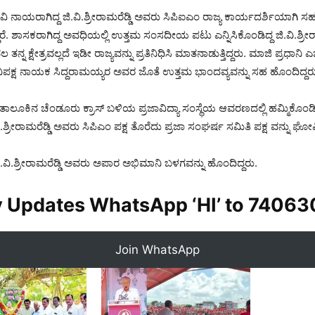
ನಾಯರಾಗಿದ್ದ ಜಿ.ವಿ.ಶ್ರೀರಾಮರೆಡ್ಡಿ ಅವರು ಸಿಪಿಐಎಂ ರಾಜ್ಯ ಕಾರ್ಯದರ್ಶಿಯಾಗಿ ಸ
ಾರೆ. ಶಾಸಕರಾಗಿದ್ದ ಅವಧಿಯಲ್ಲಿ ಉತ್ತಮ ಸಂಸದೀಯ ಪಟು ಎನ್ನಿಸಿಕೊಂಡಿದ್ದ ಜಿ.ವಿ.ಶ್ರೀರಾ
ತನ್ನ ಕ್ಷೇತ್ರವಲ್ಲದೆ ಇಡೀ ರಾಜ್ಯವನ್ನು ಪ್ರತಿನಿಧಿಸಿ ಮಾತನಾಡುತ್ತಿದ್ದರು. ಮಾಜಿ ಪ್ರಧಾನಿ
ಿಪಕ್ಷ ನಾಯಕ ಸಿದ್ದರಾಮಯ್ಯರ ಅವರ ಜೊತೆ ಉತ್ತಮ ಭಾಂದವ್ಯವನ್ನು ಸಹ ಹೊಂದಿದ್ದರ
 ತಾಲೂಕಿನ ಚೆಂಡೂರು ಕ್ರಾಸ್‌ ಬಳಿಯ ಪ್ರಜಾವಿದ್ಯಾ ಸಂಸ್ಥೆಯ ಆವರಣದಲ್ಲಿ ಹಮ್ಮಿಕೊಂಡಿದ್
ಶ್ರೀರಾಮರೆಡ್ಡಿ ಅವರು ಸಿಪಿಎಂ ಪಕ್ಷ ತೊರೆದು ಪ್ರಜಾ ಸಂಘರ್ಷ ಸಮಿತಿ ಪಕ್ಷ ವನ್ನು ಘೋಷಿ
ಿ.ವಿ.ಶ್ರೀರಾಮರೆಡ್ಡಿ ಅವರು ಅಪಾರ ಅಭಿಮಾನಿ ಬಳಗವನ್ನು ಹೊಂದಿದ್ದರು.
y Updates WhatsApp ‘HI’ to
74063
Join WhatsApp