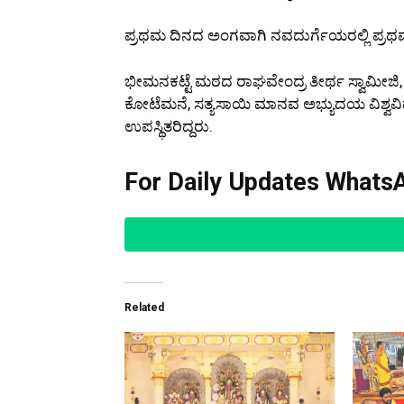
ಪ್ರಥಮ ದಿನದ ಅಂಗವಾಗಿ ನವದುರ್ಗೆಯರಲ್ಲಿ ಪ್ರಥಮ
ಭೀಮನಕಟ್ಟೆ ಮಠದ ರಾಘವೇಂದ್ರ ತೀರ್ಥ ಸ್ವಾಮೀಜಿ
ಕೋಟೆಮನೆ, ಸತ್ಯಸಾಯಿ ಮಾನವ ಅಭ್ಯುದಯ ವಿಶ್ವವಿ
ಉಪಸ್ಥಿತರಿದ್ದರು.
For Daily Updates WhatsA
Related