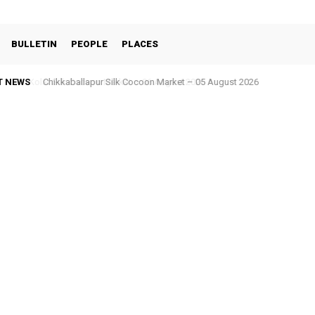
BULLETIN
PEOPLE
PLACES
T NEWS
Chikkaballapur Silk Cocoon Market – 05 August 2026