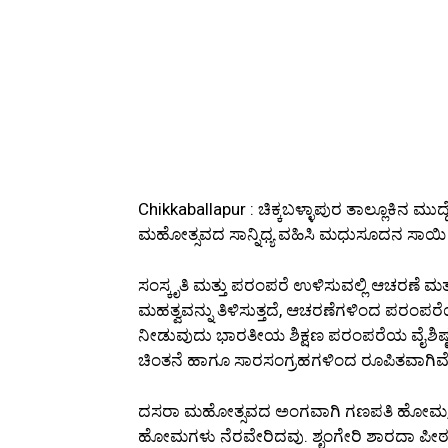
Chikkaballapur : ಚಿಕ್ಕಬಳ್ಳಾಪುರ ತಾಲ್ಲೂಕಿನ 
ಮಹೋತ್ಸವದ ಸಾನ್ನಿಧ್ಯ ವಹಿಸಿ ಮಧುಸೂದನ ಸಾಯ
ಸಂಸ್ಕೃತಿ ಮತ್ತು ಪರಂಪರೆ ಉಳಿಸುವಲ್ಲಿ ಆಚರಣೆ ಮತ್ತ
ಮಹತ್ವವನ್ನು ತಿಳಿಸುತ್ತದೆ, ಆಚರಣೆಗಳಿಂದ ಪರಂಪರೆಯ ರ
ನೀಡುವುದು ಭಾರತೀಯ ಶಿಕ್ಷಣ ಪರಂಪರೆಯ ವೈಶಿಷ
ಚಿಂತನೆ ಹಾಗೂ ಸಾರಸಂಗ್ರಹಗಳಿಂದ ರೂಪಿತವಾಗಿವ
ದಸರಾ ಮಹೋತ್ಸವದ ಅಂಗವಾಗಿ ಗಣಪತಿ ಹೋಮ, 
ಹೋಮಗಳು ನೆರವೇರಿದವು. ಶೃಂಗೇರಿ ಶಾರದಾ ಪೀಠದ