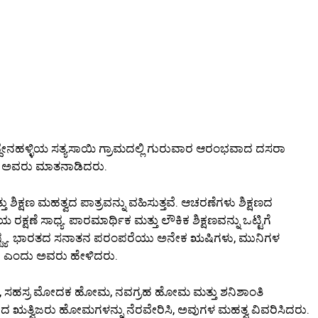
ಮುದ್ದೇನಹಳ್ಳಿಯ ಸತ್ಯಸಾಯಿ ಗ್ರಾಮದಲ್ಲಿ ಗುರುವಾರ ಆರಂಭವಾದ ದಸರಾ
ಿ ಅವರು ಮಾತನಾಡಿದರು.
ು ಶಿಕ್ಷಣ ಮಹತ್ವದ ಪಾತ್ರವನ್ನು ವಹಿಸುತ್ತವೆ. ಆಚರಣೆಗಳು ಶಿಕ್ಷಣದ
ಕ್ಷಣೆ ಸಾಧ್ಯ. ಪಾರಮಾರ್ಥಿಕ ಮತ್ತು ಲೌಕಿಕ ಶಿಕ್ಷಣವನ್ನು ಒಟ್ಟಿಗೆ
್ಟ್ಯ. ಭಾರತದ ಸನಾತನ ಪರಂಪರೆಯು ಅನೇಕ ಋಷಿಗಳು, ಮುನಿಗಳ
ೆ ಎಂದು ಅವರು ಹೇಳಿದರು.
ಸಹಸ್ರ ಮೋದಕ ಹೋಮ, ನವಗ್ರಹ ಹೋಮ ಮತ್ತು ಶನಿಶಾಂತಿ
 ಋತ್ವಿಜರು ಹೋಮಗಳನ್ನು ನೆರವೇರಿಸಿ, ಅವುಗಳ ಮಹತ್ವ ವಿವರಿಸಿದರು.