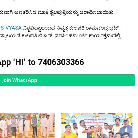
ವಾಗಿ ಅವತರಿಸಿದ ಮಾತೆ ಶೈಲಪುತ್ರಿಯನ್ನು ಆರಾಧಿಸಲಾಯಿತು.
,
S-VYASA
ವಿಶ್ವವಿದ್ಯಾಲಯದ ನಿವೃತ್ತ ಕುಲಪತಿ ರಾಮಚಂದ್ರ ಭಟ್
ದ್ಯಾಲಯದ ಕುಲಪತಿ ಬಿ.ಎನ್. ನರಸಿಂಹಮೂರ್ತಿ ಕಾರ್ಯಕ್ರಮದಲ್ಲಿ
pp ‘HI’ to
7406303366
Join WhatsApp