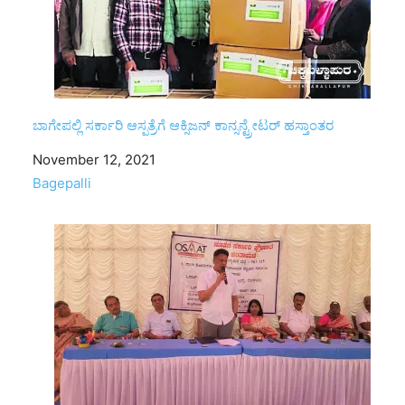
ಬಾಗೇಪಲ್ಲಿ ಸರ್ಕಾರಿ ಆಸ್ಪತ್ರೆಗೆ ಆಕ್ಸಿಜನ್ ಕಾನ್ಸನ್ಟ್ರೇಟರ್ ಹಸ್ತಾಂತರ
Date
November 12, 2021
In relation to
Bagepalli