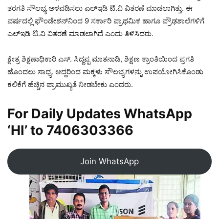
ತರಗತಿ ಸೌಲಭ್ಯ ಅಳವಡಿಸಲು ಎಲ್‍ಇಡಿ ಟಿ.ವಿ ವಿತರಣೆ ಮಾಡಲಾಗಿತ್ತು. ಈ
ವರ್ಷದಲ್ಲಿ ಫೌಂಡೇಶನ್‌ನಿಂದ 9 ಸರ್ಕಾರಿ ಪ್ರಾಥಮಿಕ ಹಾಗೂ ಪ್ರೌಢಶಾಲೆಗಳಿಗೆ
ಎಲ್‍ಇಡಿ ಟಿ.ವಿ ವಿತರಣೆ ಮಾಡಲಾಗಿದೆ ಎಂದು ತಿಳಿಸಿದರು.
ಕ್ಷೇತ್ರ ಶಿಕ್ಷಣಾಧಿಕಾರಿ ಎಸ್. ಸಿದ್ದಪ್ಪ ಮಾತನಾಡಿ, ಶಿಕ್ಷಣ ಕ್ರಾಂತಿಯಿಂದ ಪ್ರಗತಿ
ಹೊಂದಲು ಸಾಧ್ಯ. ಆದ್ದರಿಂದ ಮಕ್ಕಳು ಸೌಲಭ್ಯಗಳನ್ನು ಉಪಯೋಗಿಸಿಕೊಂಡು
ಕಲಿಕೆಗೆ ಹೆಚ್ಚಿನ ಪ್ರಾಮುಖ್ಯತೆ ನೀಡಬೇಕು ಎಂದರು.
For Daily Updates WhatsApp
‘HI’ to
7406303366
Join WhatsApp