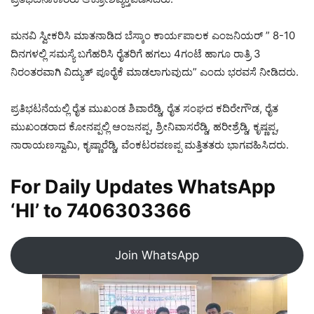
ಮನವಿ ಸ್ವೀಕರಿಸಿ ಮಾತನಾಡಿದ ಬೆಸ್ಕಾಂ ಕಾರ್ಯಪಾಲಕ ಎಂಜನಿಯರ್ ” 8-10
ದಿನಗಳಲ್ಲಿ ಸಮಸ್ಯೆ ಬಗೆಹರಿಸಿ ರೈತರಿಗೆ ಹಗಲು 4ಗಂಟೆ ಹಾಗೂ ರಾತ್ರಿ 3
ನಿರಂತರವಾಗಿ ವಿದ್ಯುತ್ ಪೂರೈಕೆ ಮಾಡಲಾಗುವುದು” ಎಂದು ಭರವಸೆ ನೀಡಿದರು.
ಪ್ರತಿಭಟನೆಯಲ್ಲಿ ರೈತ ಮುಖಂಡ ಶಿವಾರೆಡ್ಡಿ, ರೈತ ಸಂಘದ ಕದಿರೇಗೌಡ, ರೈತ
ಮುಖಂಡರಾದ ಕೋನಪ್ಪಲ್ಲಿ ಆಂಜನಪ್ಪ, ಶ್ರೀನಿವಾಸರೆಡ್ಡಿ, ಹರೀಶ್ರೆಡ್ಡಿ, ಕೃಷ್ಣಪ್ಪ,
ನಾರಾಯಣಸ್ವಾಮಿ, ಕೃಷ್ಣಾರೆಡ್ಡಿ, ವೆಂಕಟರವಣಪ್ಪ ಮತ್ತಿತತರು ಭಾಗವಹಿಸಿದರು.
For Daily Updates WhatsApp
‘HI’ to
7406303366
Join WhatsApp