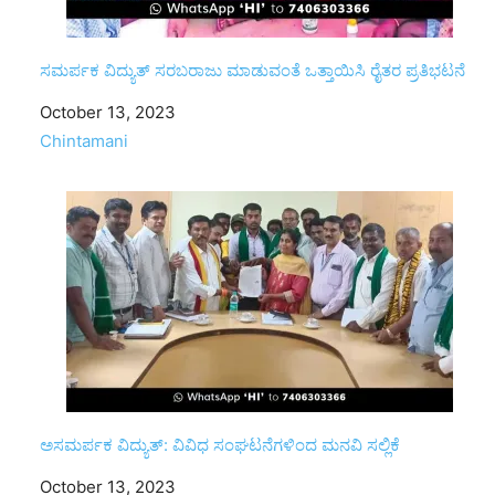
ಸಮರ್ಪಕ ವಿದ್ಯುತ್ ಸರಬರಾಜು ಮಾಡುವಂತೆ ಒತ್ತಾಯಿಸಿ ರೈತರ ಪ್ರತಿಭಟನೆ
Date
October 13, 2023
In relation to
Chintamani
ಅಸಮರ್ಪಕ ವಿದ್ಯುತ್: ವಿವಿಧ ಸಂಘಟನೆಗಳಿಂದ ಮನವಿ ಸಲ್ಲಿಕೆ
Date
October 13, 2023