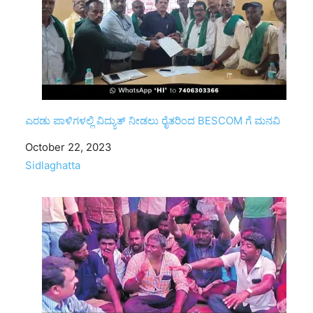
ಎರಡು ಪಾಳಿಗಳಲ್ಲಿ ವಿದ್ಯುತ್ ನೀಡಲು ರೈತರಿಂದ BESCOM ಗೆ ಮನವಿ
Date
October 22, 2023
In relation to
Sidlaghatta