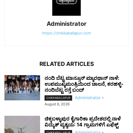
Administrator
https://chikkaballapur.com
RELATED ARTICLES
ನಂದಿ ಬೆಟ್ಟ ಮಾನ್ಸೂನ್ ಮ್ಯಾರಥಾನ್ ನಾಳೆ:
ಉಪಮುಖ್ಯಮಂತ್ರಿಯಿಂದ ಚಾಲನೆ, ಕರಹಳ್ಳಿ-
ನಂದಿಬೆಟ್ಟ ರಸ್ತೆ ಬಂದ್
Administrator
-
CHIKKABALLAPUR
August 8, 2026
ಚಿಕ್ಕಬಳ್ಳಾಪುರ ಕೈಗಾರಿಕಾ ಪ್ರದೇಶದಲ್ಲಿ ನಾಳೆ
ವಿದ್ಯುತ್ ವ್ಯತ್ಯಯ: 14 ಗ್ರಾಮಗಳಿಗೆ ಎಫೆಕ್ಟ್
Administrator
-
CHIKKABALLAPUR