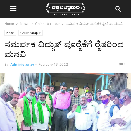
Home
News
Chikkaballapur
ಸಮರ್ಪಕ ವಿದ್ಯುತ್ ಪೂರೈಕೆಗೆ ರೈತರಿಂದ ಮನವಿ
News
Chikkaballapur
ಸಮರ್ಪಕ ವಿದ್ಯುತ್ ಪೂರೈಕೆಗೆ ರೈತರಿಂದ
ಮನವಿ
0
By
Administrator
-
February 16, 2022