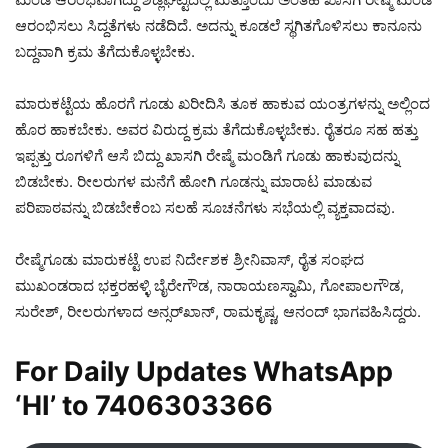
ಆರಂಭಿಸಲು ಸಿದ್ದತೆಗಳು ನಡೆದಿದೆ. ಅದನ್ನು ಕೂಡಲೆ ಸ್ಥಗಿತಗೊಳಿಸಲು ಕಾನೂನು
ಬದ್ದವಾಗಿ ಕ್ರಮ ತೆಗೆದುಕೊಳ್ಳಬೇಕು.
ಮಾರುಕಟ್ಟೆಯ ಹೊರಗೆ ಗೂಡು ಖರೀದಿಸಿ ತೂಕ ಹಾಕುವ ಯಂತ್ರಗಳನ್ನು ಅಲ್ಲಿಂದ
ಹೊರ ಹಾಕಬೇಕು. ಅವರ ವಿರುದ್ದ ಕ್ರಮ ತೆಗೆದುಕೊಳ್ಳಬೇಕು. ರೈತರೂ ಸಹ ಹತ್ತು
ಇಪ್ಪತ್ತು ರೂಗಳಿಗೆ ಆಸೆ ಬಿದ್ದು ಖಾಸಗಿ ರೇಷ್ಮೆ ಮಂಡಿಗೆ ಗೂಡು ಹಾಕುವುದನ್ನು
ಬಿಡಬೇಕು. ರೀಲರುಗಳ ಮನೆಗೆ ಹೋಗಿ ಗೂಡನ್ನು ಮಾರಾಟ ಮಾಡುವ
ಪರಿಪಾಠವನ್ನು ಬಿಡಬೇಕೆಂಬ ಸಲಹೆ ಸೂಚನೆಗಳು ಸಭೆಯಲ್ಲಿ ವ್ಯಕ್ತವಾದವು.
ರೇಷ್ಮೆಗೂಡು ಮಾರುಕಟ್ಟೆ ಉಪ ನಿರ್ದೇಶಕ ಶ್ರೀನಿವಾಸ್, ರೈತ ಸಂಘದ
ಮುಖಂಡರಾದ ಭಕ್ತರಹಳ್ಳಿ ಬೈರೇಗೌಡ, ನಾರಾಯಣಸ್ವಾಮಿ, ಗೋಪಾಲಗೌಡ,
ಸುರೇಶ್, ರೀಲರುಗಳಾದ ಅನ್ಸರ್‌ಖಾನ್, ರಾಮಕೃಷ್ಣ, ಆನಂದ್ ಭಾಗವಹಿಸಿದ್ದರು.
For Daily Updates WhatsApp
‘HI’ to
7406303366