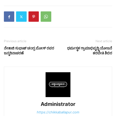
Previous article
Next article
ನೇತಾಜಿ ಸುಭಾಷ್ ಚಂದ್ರ ಬೋಸ್ ರವರ
ಧರ್ಮಸ್ಥಳ ಗ್ರಾಮಾಭಿವೃದ್ಧಿ ಯೋಜನೆ
ಜನ್ಮದಿನಾಚರಣೆ
ತರಬೇತಿ ಶಿಬಿರ
Administrator
https://chikkaballapur.com