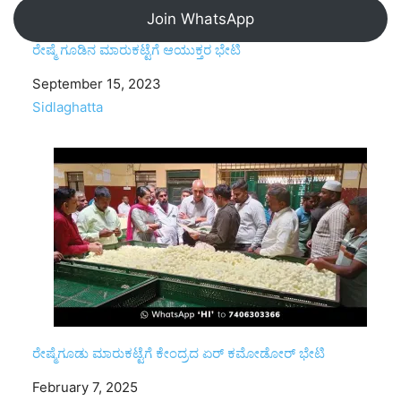
Join WhatsApp
ರೇಷ್ಮೆ ಗೂಡಿನ ಮಾರುಕಟ್ಟೆಗೆ ಆಯುಕ್ತರ ಭೇಟಿ
Date
September 15, 2023
In relation to
Sidlaghatta
ರೇಷ್ಮೆಗೂಡು ಮಾರುಕಟ್ಟೆಗೆ ಕೇಂದ್ರದ ಏರ್ ಕಮೋಡೋರ್ ಭೇಟಿ
Date
February 7, 2025