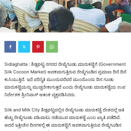
Sidlaghatta : ಶಿಡ್ಲಘಟ್ಟ ನಗರದ ರೇಷ್ಮೆಗೂಡು ಮಾರುಕಟ್ಟೆಗೆ (Government
Silk Cocoon Market) ಆವಕವಾಗುತ್ತಿರುವ ರೇಷ್ಮೆಗೂಡಿನ ಪ್ರಮಾಣ ದಿನೆ ದಿನೆ
ಕುಸಿಯುತ್ತಿದೆ. ಇದೆ ಪರಿಸ್ಥಿತಿ ಮುಂದುವರೆದರೆ ಮುಂದೊಂದು ದಿನ ಗೂಡು
ಮಾರುಕಟ್ಟೆಯನ್ನು ಮುಚ್ಚಬೇಕಾಗುತ್ತದೆ ಎಂದು ರೇಷ್ಮೆಗೂಡು ಮಾರುಕಟ್ಟೆಯ ಉಪ
ನಿರ್ದೇಶಕ ಶ್ರೀನಿವಾಸ್ ಆತಂಕ ವ್ಯಕ್ತಪಡಿಸಿದರು.
Silk and Milk City ಶಿಡ್ಲಘಟ್ಟದಲ್ಲಿನ ರೇಷ್ಮೆಗೂಡು ಮಾರುಕಟ್ಟೆ ದೇಶದಲ್ಲೆ ಅತಿ
ಹೆಚ್ಚು ರೇಷ್ಮೆಗೂಡು ವಹಿವಾಟು ನಡೆಯುವ ಮಾರುಕಟ್ಟೆ ಎಂಬ ಖ್ಯಾತಿ ಪಡೆದಿದೆ.
ಆದರೆ ಇತ್ತೀಚಿನ ದಿನಗಳಲ್ಲಿ ಈ ಮಾರುಕಟ್ಟೆಗೆ ಆವಕವಾಗುತ್ತಿರುವ ರೇಷ್ಮೆಗೂಡಿನ